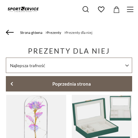
Strona główna
Prezenty
Prezenty dla niej
PREZENTY DLA NIEJ
Zmień sortowanie
Najlepsza trafność
Poprzednia strona