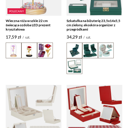
POLECANY
Wieczna róża w szkle 22 cm
Szkatułka na biżuterię 23,5x14x5,5
świecąca ozdoba LED prezent
cm zielony, ekoskóra organizer z
kryształowa
przegródkami
17,59 zł
34,29 zł
/
szt.
/
szt.