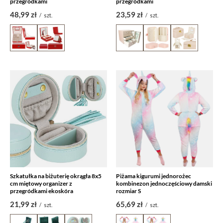
przegródkami
przegródkami
48,99 zł
23,59 zł
/
szt.
/
szt.
Szkatułka na biżuterię okrągła 8x5
Piżama kigurumi jednorożec
cm miętowy organizer z
kombinezon jednoczęściowy damski
przegródkami ekoskóra
rozmiar S
21,99 zł
65,69 zł
/
szt.
/
szt.