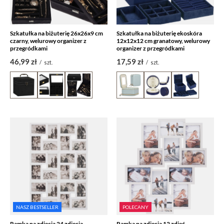
Szkatułka na biżuterię 26x26x9 cm
Szkatułka na biżuterię ekoskóra
czarny, welurowy organizer z
12x12x12 cm granatowy, welurowy
przegródkami
organizer z przegródkami
46,99 zł
17,59 zł
/
szt.
/
szt.
NASZ BESTSELLER
POLECANY
Ramka na zdjęcia 24 zdjęcia
Ramka na zdjęcia 12 zdjęć