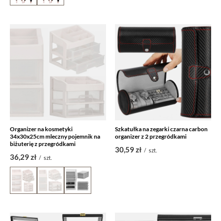
Organizer na kosmetyki
Szkatułka na zegarki czarna carbon
34x30x25cm mleczny pojemnik na
organizer z 2 przegródkami
biżuterię z przegródkami
30,59 zł
/
szt.
36,29 zł
/
szt.