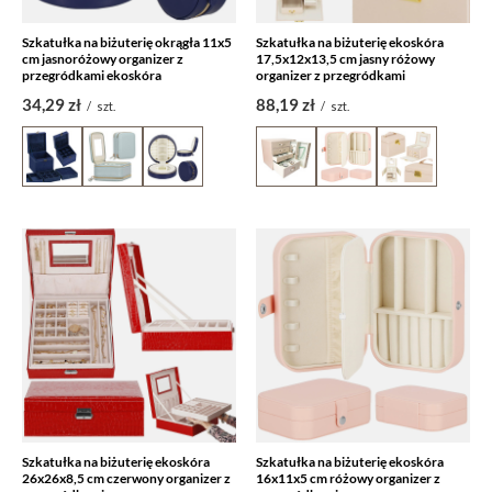
Szkatułka na biżuterię okrągła 11x5
Szkatułka na biżuterię ekoskóra
cm jasnoróżowy organizer z
17,5x12x13,5 cm jasny różowy
przegródkami ekoskóra
organizer z przegródkami
34,29 zł
88,19 zł
/
szt.
/
szt.
Szkatułka na biżuterię ekoskóra
Szkatułka na biżuterię ekoskóra
26x26x8,5 cm czerwony organizer z
16x11x5 cm różowy organizer z