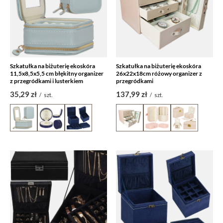
Szkatułka na biżuterię ekoskóra
Szkatułka na biżuterię ekoskóra
11,5x8,5x5,5 cm błękitny organizer
26x22x18cm różowy organizer z
z przegródkami i lusterkiem
przegródkami
35,29 zł
137,99 zł
/
szt.
/
szt.