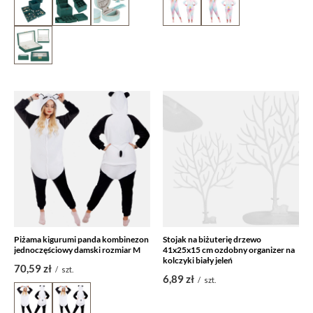
Piżama kigurumi panda kombinezon
Stojak na biżuterię drzewo
jednoczęściowy damski rozmiar M
41x25x15 cm ozdobny organizer na
kolczyki biały jeleń
70,59 zł
/
szt.
6,89 zł
/
szt.