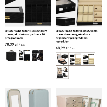
Szkatułka na zegarki 25x20x8 cm
Szkatułka na zegarki 30x20x8cm
czarna, ekoskóra organizer z 10
czarno-kremowy, ekoskóra
przegródkami
organizer z przegródkami i
lusterkiem
78,39 zł
/
szt.
48,99 zł
/
szt.