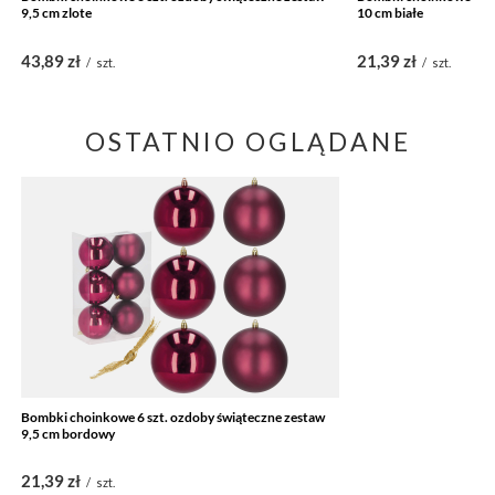
9,5 cm zlote
10 cm białe
43,89 zł
21,39 zł
/
szt.
/
szt.
OSTATNIO OGLĄDANE
Bombki choinkowe 6 szt. ozdoby świąteczne zestaw
9,5 cm bordowy
21,39 zł
/
szt.