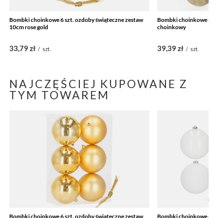
Bombki choinkowe 6 szt. ozdoby świąteczne zestaw
Bombki choinkowe 6 szt
10cm rose gold
choinkowy
33,79 zł
39,39 zł
/
szt.
/
szt.
NAJCZĘŚCIEJ KUPOWANE Z
TYM TOWAREM
Bombki choinkowe 6 szt. ozdoby świąteczne zestaw
Bombki choinkowe 6 sz