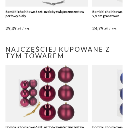
Bombki choinkowe 6 szt. ozdoby świąteczne zestaw
Bombki choinkowe 6 sz
perłowy biały
9,5 cm granatowe
29,39 zł
24,79 zł
/
szt.
/
szt.
NAJCZĘŚCIEJ KUPOWANE Z
TYM TOWAREM
Bombki choinkowe 6 szt. ozdoby świąteczne zestaw
Bombki choinkowe 6 sz