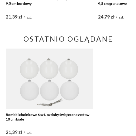
9,5 cm bordowy
9,5 cm granatowe
21,39 zł
24,79 zł
/
szt.
/
szt.
OSTATNIO OGLĄDANE
Bombki choinkowe 6 szt. ozdoby świąteczne zestaw
10 cm białe
21,39 zł
/
szt.