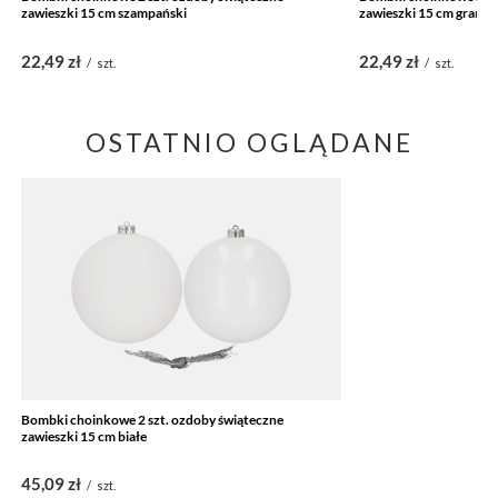
zawieszki 15 cm szampański
zawieszki 15 cm grana
22,49 zł
22,49 zł
/
szt.
/
szt.
OSTATNIO OGLĄDANE
Bombki choinkowe 2 szt. ozdoby świąteczne
zawieszki 15 cm białe
45,09 zł
/
szt.