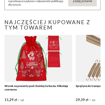
Zadaj pytanie
najciekawsze pytania i odpowiedzi publikując
dla innych.
NAJCZĘŚCIEJ KUPOWANE Z
TYM TOWAREM
Worek na prezenty pod choinkę torba św. Mikołaja
Sprężyna do trampoliny
czerwona
11,29 zł
29,39 zł
/
szt.
/
szt.