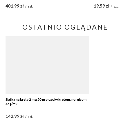
401,99 zł
19,59 zł
/
szt.
/
szt.
OSTATNIO OGLĄDANE
Siatka na krety 2 m x 50 m przeciw kretom, nornicom
45g/m2
142,99 zł
/
szt.