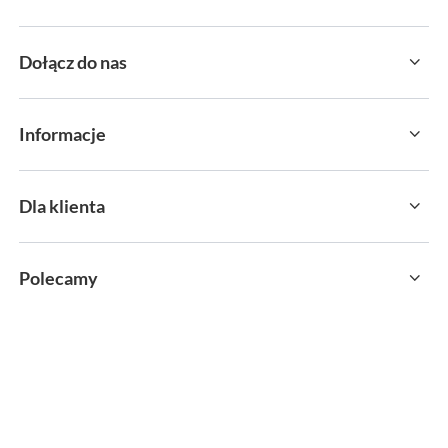
Dołącz do nas
Informacje
Dla klienta
Polecamy
sklep@sportservice.pl
Springos Sp. z o. o.
,
Kłaj 701
,
32-015
Kłaj