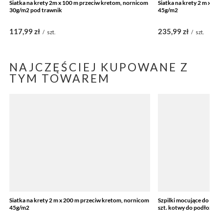
Siatka na krety 2m x 100 m przeciw kretom, nornicom
Siatka na krety 2 m x 
30g/m2 pod trawnik
45g/m2
117,99 zł
235,99 zł
/
szt.
/
szt.
NAJCZĘŚCIEJ KUPOWANE Z
TYM TOWAREM
Siatka na krety 2 m x 200 m przeciw kretom, nornicom
Szpilki mocujące do ag
45g/m2
szt. kotwy do podłoża