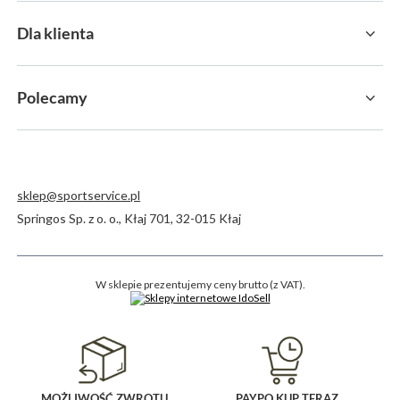
Dla klienta
Polecamy
sklep@sportservice.pl
Springos Sp. z o. o.
,
Kłaj 701
,
32-015
Kłaj
W sklepie prezentujemy ceny brutto (z VAT).
MOŻLIWOŚĆ ZWROTU
PAYPO KUP TERAZ