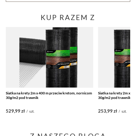
KUP RAZEM Z
Siatka na krety 2m x 400 m przeciw kretom, nornicom
Siatka na krety 2m x 2
30g/m2 pod trawnik
30g/m2 pod trawnik
529,99 zł
253,99 zł
/
szt.
/
szt.
Z NASZEGO BLOGA