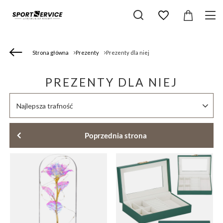
Strona główna
Prezenty
Prezenty dla niej
PREZENTY DLA NIEJ
Zmień sortowanie
Najlepsza trafność
Poprzednia strona