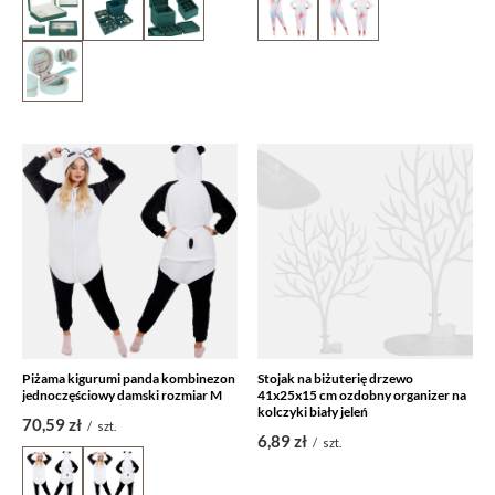
Piżama kigurumi panda kombinezon
Stojak na biżuterię drzewo
jednoczęściowy damski rozmiar M
41x25x15 cm ozdobny organizer na
kolczyki biały jeleń
70,59 zł
/
szt.
6,89 zł
/
szt.