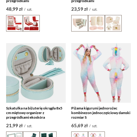
przegródkami
przegródkami
48,99 zł
23,59 zł
/
szt.
/
szt.
Szkatułka na biżuterię okrągła 8x5
Piżama kigurumi jednorożec
cm miętowy organizer z
kombinezon jednoczęściowy damski
przegródkami ekoskóra
rozmiar S
21,99 zł
65,69 zł
/
szt.
/
szt.