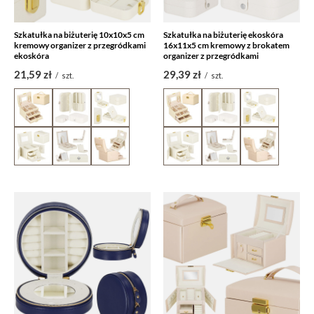
Szkatułka na biżuterię 10x10x5 cm
Szkatułka na biżuterię ekoskóra
kremowy organizer z przegródkami
16x11x5 cm kremowy z brokatem
ekoskóra
organizer z przegródkami
21,59 zł
29,39 zł
/
szt.
/
szt.