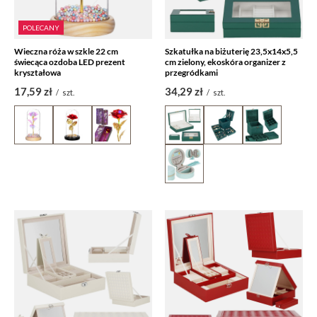
POLECANY
Wieczna róża w szkle 22 cm
Szkatułka na biżuterię 23,5x14x5,5
świecąca ozdoba LED prezent
cm zielony, ekoskóra organizer z
kryształowa
przegródkami
17,59 zł
34,29 zł
/
szt.
/
szt.