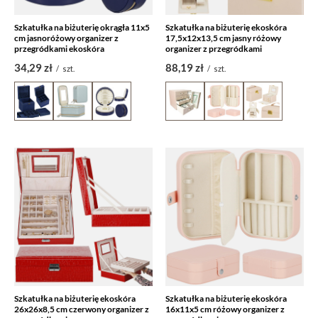
Szkatułka na biżuterię okrągła 11x5
Szkatułka na biżuterię ekoskóra
cm jasnoróżowy organizer z
17,5x12x13,5 cm jasny różowy
przegródkami ekoskóra
organizer z przegródkami
34,29 zł
88,19 zł
/
szt.
/
szt.
Szkatułka na biżuterię ekoskóra
Szkatułka na biżuterię ekoskóra
26x26x8,5 cm czerwony organizer z
16x11x5 cm różowy organizer z