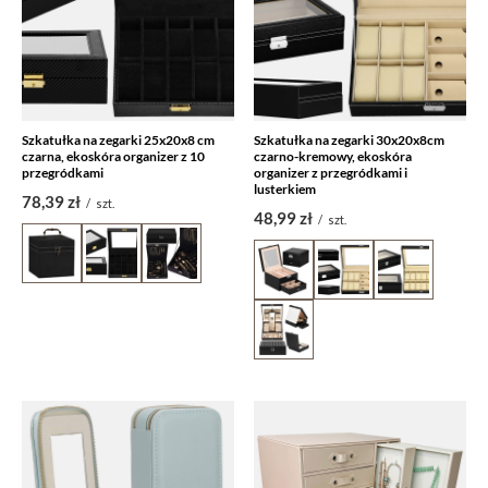
Szkatułka na zegarki 25x20x8 cm
Szkatułka na zegarki 30x20x8cm
czarna, ekoskóra organizer z 10
czarno-kremowy, ekoskóra
przegródkami
organizer z przegródkami i
lusterkiem
78,39 zł
/
szt.
48,99 zł
/
szt.