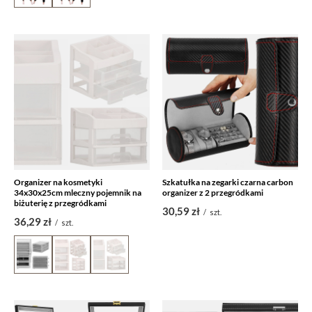
Organizer na kosmetyki
Szkatułka na zegarki czarna carbon
34x30x25cm mleczny pojemnik na
organizer z 2 przegródkami
biżuterię z przegródkami
30,59 zł
/
szt.
36,29 zł
/
szt.