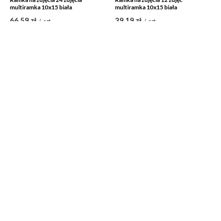
multiramka 10x15 biała
multiramka 10x15 biała
66,59 zł
39,19 zł
/
szt.
/
szt.