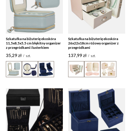
Szkatułka na biżuterię ekoskóra
Szkatułka na biżuterię ekoskóra
11,5x8,5x5,5 cm błękitny organizer
26x22x18cm różowy organizer z
z przegródkami i lusterkiem
przegródkami
35,29 zł
137,99 zł
/
szt.
/
szt.