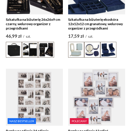
Szkatułka na biżuterię 26x26x9 cm
Szkatułka na biżuterię ekoskóra
czarny, welurowy organizer z
12x12x12 cm granatowy, welurowy
przegródkami
organizer z przegródkami
46,99 zł
17,59 zł
/
szt.
/
szt.
NASZ BESTSELLER
POLECANY
Ramka na zdjęcia 24 zdjęcia
Ramka na zdjęcia 12 zdjęć