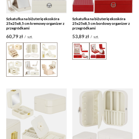
Szkatułka na biżuterię ekoskóra
Szkatułka na biżuterię ekoskóra
25x25x8,5 cm kremowy organizer z
25x25x8,5 cm bordowy organizer z
przegródkami
przegródkami
60,79 zł
53,89 zł
/
szt.
/
szt.