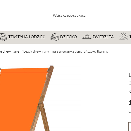
TEKSTYLIA I ODZIEŻ
DZIECKO
ZWIERZĘTA
ki drewniane
Leżak drewniany impregnowany z pomarańczową tkaniną
K
C