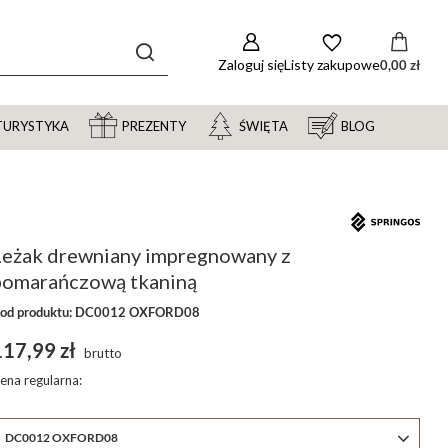
Zaloguj się
Listy zakupowe
0,00 zł
TURYSTYKA
PREZENTY
ŚWIĘTA
BLOG
Leżak drewniany impregnowany z
pomarańczową tkaniną
od produktu: DC0012 OXFORD08
117,99 zł
brutto
ena regularna:
DC0012 OXFORD08