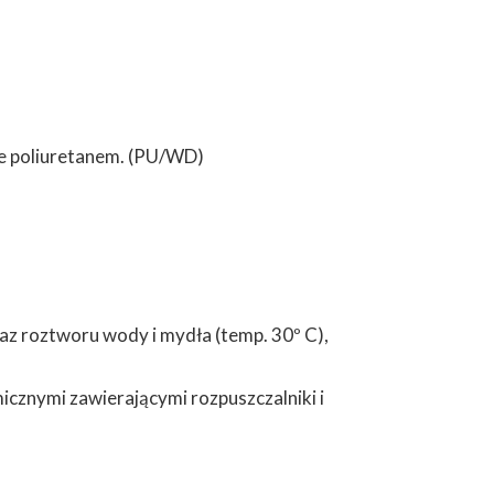
ie poliuretanem. (PU/WD)
az roztworu wody i mydła (temp. 30º C),
cznymi zawierającymi rozpuszczalniki i