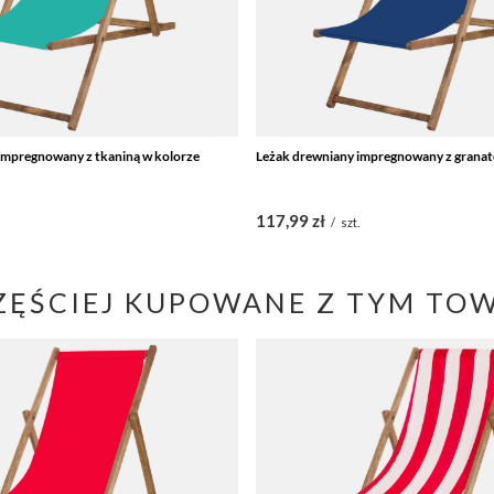
impregnowany z tkaniną w kolorze
Leżak drewniany impregnowany z granat
117,99 zł
.
/
szt.
ZĘŚCIEJ KUPOWANE Z TYM TO