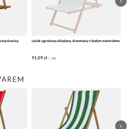
ową tkaniną
Leżak ogrodowy składany, drewniany z białym materiałem
Le
m
91,09 zł
9
/
szt.
WAREM