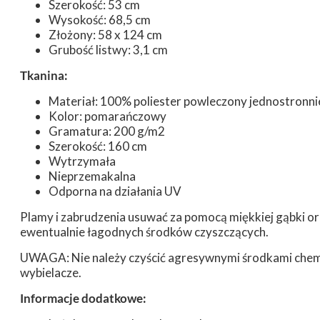
Szerokość: 53 cm
Wysokość: 68,5 cm
Złożony: 58 x 124 cm
Grubość listwy: 3,1 cm
Tkanina:
Materiał: 100% poliester powleczony jednostronn
Kolor: pomarańczowy
Gramatura: 200 g/m2
Szerokość: 160 cm
Wytrzymała
Nieprzemakalna
Odporna na działania UV
Plamy i zabrudzenia usuwać za pomocą miękkiej gąbki or
ewentualnie łagodnych środków czyszczących.
UWAGA: Nie należy czyścić agresywnymi środkami chemi
wybielacze.
Informacje dodatkowe: