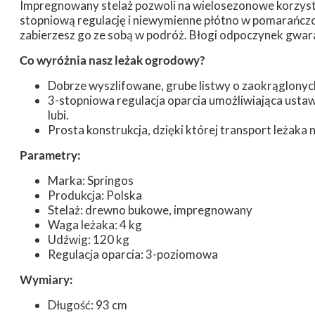
Impregnowany stelaż pozwoli na wielosezonowe korzyst
stopniową regulację i niewymienne płótno w pomarańczo
zabierzesz go ze sobą w podróż. Błogi odpoczynek gwa
Co wyróżnia nasz leżak ogrodowy?
Dobrze wyszlifowane, grube listwy o zaokrąglonyc
3-stopniowa regulacja oparcia umożliwiająca ustawie
lubi.
Prosta konstrukcja, dzięki której transport leżaka 
Parametry:
Marka: Springos
Produkcja: Polska
Stelaż: drewno bukowe, impregnowany
Waga leżaka: 4 kg
Udźwig: 120 kg
Regulacja oparcia: 3-poziomowa
Wymiary:
Długość: 93 cm