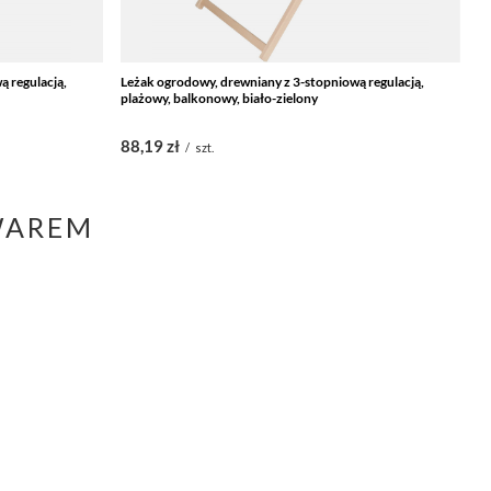
ą regulacją,
Leżak ogrodowy, drewniany z 3-stopniową regulacją,
Le
plażowy, balkonowy, biało-zielony
sk
88,19 zł
1
/
szt.
WAREM