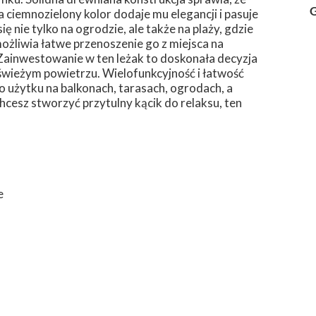
G
a ciemnozielony kolor dodaje mu elegancji i pasuje
 nie tylko na ogrodzie, ale także na plaży, gdzie
żliwia łatwe przenoszenie go z miejsca na
. Zainwestowanie w ten leżak to doskonała decyzja
świeżym powietrzu. Wielofunkcyjność i łatwość
do użytku na balkonach, tarasach, ogrodach, a
cesz stworzyć przytulny kącik do relaksu, ten
e