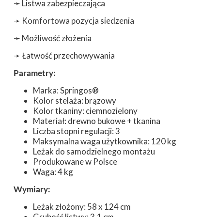
➛
Listwa zabezpieczająca
➛
Komfortowa pozycja siedzenia
➛
Możliwość złożenia
➛
Łatwość przechowywania
Parametry:
Marka: Springos®
Kolor stelaża: brązowy
Kolor tkaniny: ciemnozielony
Materiał: drewno bukowe + tkanina
Liczba stopni regulacji: 3
Maksymalna waga użytkownika: 120 kg
Leżak do samodzielnego montażu
Produkowane w Polsce
Waga: 4 kg
Wymiary:
Leżak złożony: 58 x 124 cm
Grubość listwy: 3,1 cm