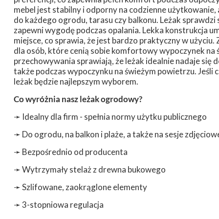
mebel jest stabilny i odporny na codzienne użytkowanie, 
do każdego ogrodu, tarasu czy balkonu. Leżak sprawdzi się
zapewni wygodę podczas opalania. Lekka konstrukcja umo
miejsce, co sprawia, że jest bardzo praktyczny w użyciu
dla osób, które cenią sobie komfortowy wypoczynek na 
przechowywania sprawiają, że leżak idealnie nadaje się 
także podczas wypoczynku na świeżym powietrzu. Jeśli ch
leżak będzie najlepszym wyborem.
Co wyróżnia nasz leżak ogrodowy?
➛
Idealny dla firm - spełnia normy użytku publicznego
➛
Do ogrodu, na balkon i plaże, a także na sesje zdjęciow
➛
Bezpośrednio od producenta
➛
Wytrzymały stelaż z drewna bukowego
➛
Szlifowane, zaokrąglone elementy
➛
3-stopniowa regulacja