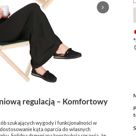
niową regulacją – Komfortowy
P
t
sób szukających wygody i funkcjonalności w
ia dostosowanie kąta oparcia do własnych
nku. Solidna drewniana konstrukcja sprawia, że