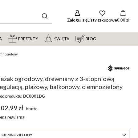
Zaloguj się
Listy zakupowe
0,00 zł
A
PREZENTY
ŚWIĘTA
BLOG
iemnozielony
Leżak ogrodowy, drewniany z 3-stopniową
egulacją, plażowy, balkonowy, ciemnozielony
od produktu: DC0001DG
102,99 zł
brutto
ena regularna:
CIEMNOZIELONY