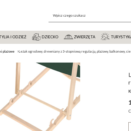
YLIA I ODZIEŻ
DZIECKO
ZWIERZĘTA
TURYSTYK
ki plażowe
Leżak ogrodowy, drewniany z 3-stopniową regulacją, plażowy, balkonowy, c
r
K
C