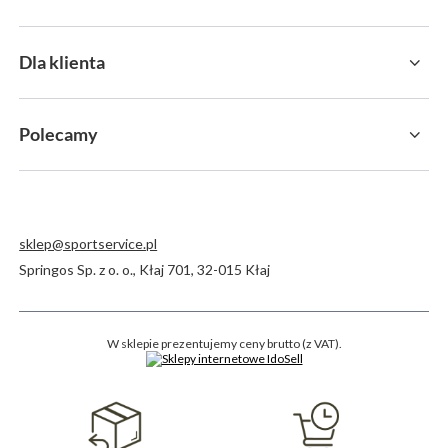
Dla klienta
Polecamy
sklep@sportservice.pl
Springos Sp. z o. o.
,
Kłaj 701
,
32-015
Kłaj
W sklepie prezentujemy ceny brutto (z VAT).