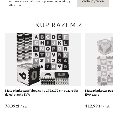
Zadaj pytanie
najciekawsze pytania i odpowiedzi publikując
dla innych.
KUP RAZEM Z
Mata piankowa alfabet, cyfry 175x175 cm puzzle dla
Mata piankowa, puzzle 
dzieci pianka EVA
EVA szara
78,39 zł
112,99 zł
/
szt.
/
szt.