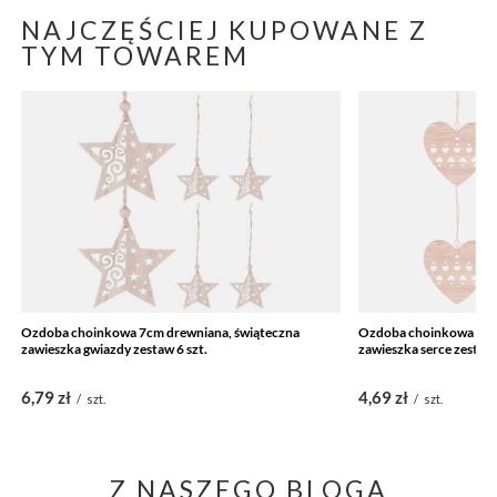
NAJCZĘŚCIEJ KUPOWANE Z
TYM TOWAREM
Ozdoba choinkowa 7cm drewniana, świąteczna
Ozdoba choinkowa 7cm
zawieszka gwiazdy zestaw 6 szt.
zawieszka serce zestaw 
6,79 zł
4,69 zł
/
szt.
/
szt.
Z NASZEGO BLOGA