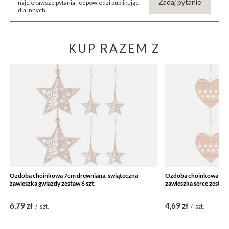
Zadaj pytanie
najciekawsze pytania i odpowiedzi publikując
dla innych.
KUP RAZEM Z
Ozdoba choinkowa 7cm drewniana, świąteczna
Ozdoba choinkowa 7cm
zawieszka gwiazdy zestaw 6 szt.
zawieszka serce zestaw 
6,79 zł
4,69 zł
/
szt.
/
szt.