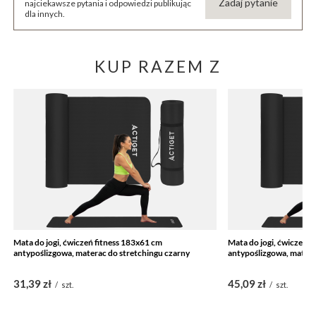
Zadaj pytanie
najciekawsze pytania i odpowiedzi publikując
dla innych.
KUP RAZEM Z
Mata do jogi, ćwiczeń fitness 183x61 cm
Mata do jogi, ćwiczeń f
antypoślizgowa, materac do stretchingu czarny
antypoślizgowa, matera
31,39 zł
45,09 zł
/
szt.
/
szt.