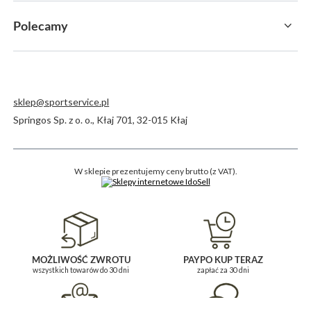
Polecamy
sklep@sportservice.pl
Springos Sp. z o. o.
,
Kłaj 701
,
32-015
Kłaj
W sklepie prezentujemy ceny brutto (z VAT).
MOŻLIWOŚĆ ZWROTU
PAYPO KUP TERAZ
wszystkich towarów do 30 dni
zapłać za 30 dni