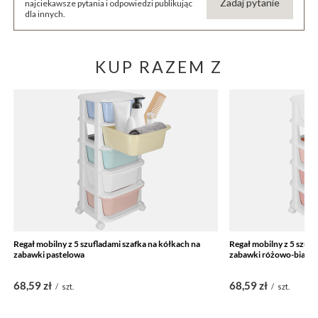
Zadaj pytanie
najciekawsze pytania i odpowiedzi publikując
dla innych.
KUP RAZEM Z
Regał mobilny z 5 szufladami szafka na kółkach na
Regał mobilny z 5 szufl
zabawki pastelowa
zabawki różowo-biała
68,59 zł
68,59 zł
/
szt.
/
szt.