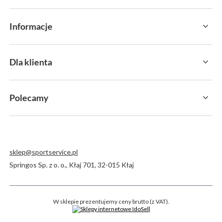
Informacje
Dla klienta
Polecamy
sklep@sportservice.pl
Springos Sp. z o. o.
,
Kłaj 701
,
32-015
Kłaj
W sklepie prezentujemy ceny brutto (z VAT).