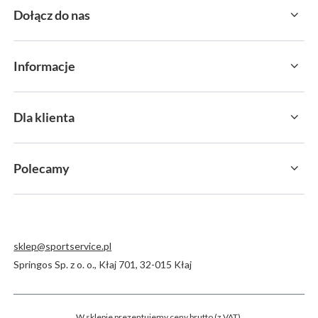
Dołącz do nas
Informacje
Dla klienta
Polecamy
sklep@sportservice.pl
Springos Sp. z o. o.
,
Kłaj 701
,
32-015
Kłaj
W sklepie prezentujemy ceny brutto (z VAT).