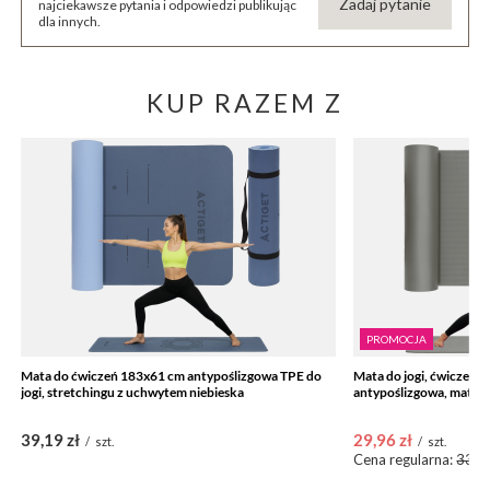
Zadaj pytanie
najciekawsze pytania i odpowiedzi publikując
dla innych.
KUP RAZEM Z
PROMOCJA
Mata do ćwiczeń 183x61 cm antypoślizgowa TPE do
Mata do jogi, ćwiczeń f
jogi, stretchingu z uchwytem niebieska
antypoślizgowa, matera
39,19 zł
29,96 zł
/
szt.
/
szt.
Cena regularna:
33,29