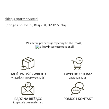
sklep@sportservice.pl
Springos Sp. z o. o.
,
Kłaj 701
,
32-015
Kłaj
W sklepie prezentujemy ceny brutto (z VAT).
MOŻLIWOŚĆ ZWROTU
PAYPO KUP TERAZ
wszystkich towarów do 30 dni
zapłać za 30 dni
BĄDŹ NA BIEŻĄCO
POMOC I KONTAKT
i zapisz się do newslettera