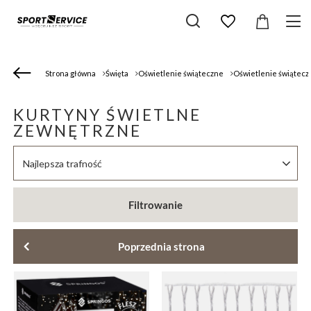
Strona główna
Święta
Oświetlenie świąteczne
Oświetlenie świątec
KURTYNY ŚWIETLNE
ZEWNĘTRZNE
Zmień sortowanie
Najlepsza trafność
Filtrowanie
Poprzednia strona