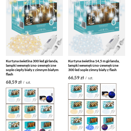
Kurtyna świetlna 300 led girlanda,
Kurtyna świetlna 14,5 m girlanda,
lampki wewnętrzno-zewnętrzne
lampki wewnętrzno-zewnętrzne
sople ciepły biały z zimnym białym
300 led sople zimny biały z flash
flash
66,59 zł
/
szt.
68,59 zł
/
szt.