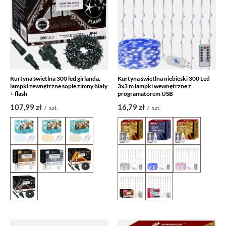
Kurtyna świetlna 300 led girlanda,
Kurtyna świetlna niebieski 300 Led
lampki zewnętrzne sople zimny biały
3x3 m lampki wewnętrzne z
+ flash
programatorem USB
107,99 zł
16,79 zł
/
szt.
/
szt.