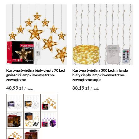
Kurtyna świetlna biały ciepły 70 Led
Kurtyna świetlna 300 Led girlanda
gwiazdki lampki wewnętrzno-
biały ciepły lampki wewnętrzno-
zewnętrzne
zewnętrzne sople
48,99 zł
88,19 zł
/
szt.
/
szt.