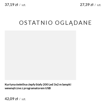
37,19 zł
27,39 zł
/
szt.
/
szt.
OSTATNIO OGLĄDANE
Kurtyna świetlna ciepły biały 200 Led 3x2 m lampki
wewnętrzne z programatorem USB
42,09 zł
/
szt.