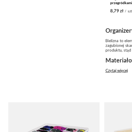
przegródkami
8,79 zł
/
szt
Organizery
Bielizna to el
zagubionej ska
produktu, stąd 
Materiało
Czytaj więcej