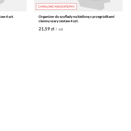
CHWILOWO NIEDOSTĘPNY
taw 4 szt.
Organizer do szuflady na bieliznę z przegródkami
ciemny szary zestaw 4 szt.
21,59 zł
/
szt.