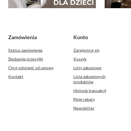
Zamówienia
Konto
Status zamówienia
Zarejestruj się
Śledzenie przesyłki
Koszyk
Chcę odstąpić od umowy
Listy zakupowe
Kontakt
Lista zakupionych
produktów
Historia transakcji
Moje rabaty
Newsletter