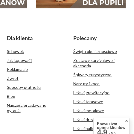
Dla klienta
Polecamy
Schowek
Święta okolicznościowe
Jak kupować?
Zestawy survivalowe i
akcesoria
Reklamacje
Śpiwory turystyczne
Zwrot
Narzuty i koce
Sposoby płatności
Leżaki grawitacyjne
Blog
Leżaki tarasowe
Najczęściej zadawane
pytania
Leżaki metalowe
Leżaki drewniane
Prawdziwe
opinie klientów
Leżaki balkonowe
4.9
/ 5.0