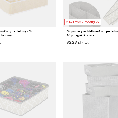
CHWILOWO NIEDOSTĘPNY
zuflady na bieliznę z 24
Organizery na bieliznę 4 szt. pudełka
i beżowy
24 przegródki szare
82,29 zł
.
/
szt.