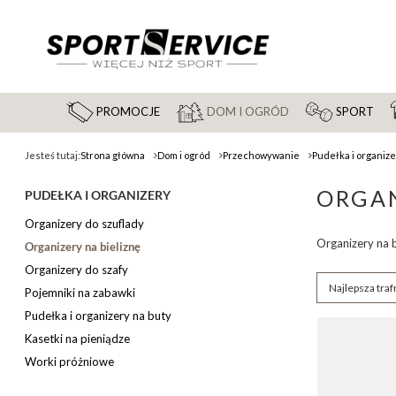
PROMOCJE
DOM I OGRÓD
SPORT
Jesteś tutaj:
Strona główna
Dom i ogród
Przechowywanie
Pudełka i organiz
ORGAN
PUDEŁKA I ORGANIZERY
Organizery do szuflady
Organizery na b
Organizery na bieliznę
Organizery do szafy
Zmień sortow
Najlepsza traf
Pojemniki na zabawki
Pudełka i organizery na buty
Kasetki na pieniądze
Worki próżniowe