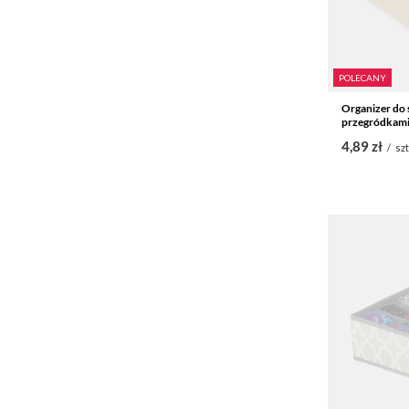
POLECANY
Organizer do s
przegródkam
4,89 zł
/
szt