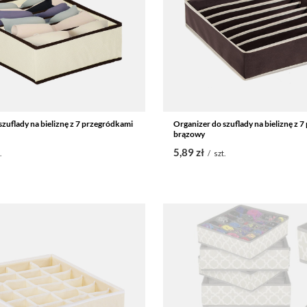
szuflady na bieliznę z 7 przegródkami
Organizer do szuflady na bieliznę z 
brązowy
5,89 zł
.
/
szt.