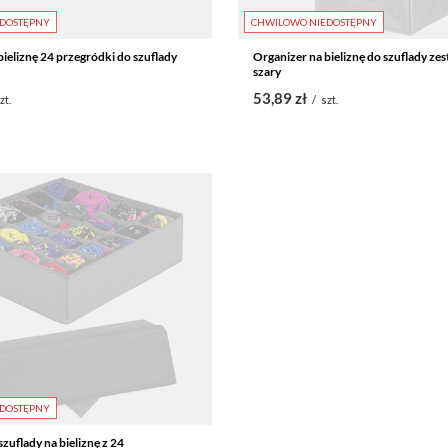
DOSTĘPNY
CHWILOWO NIEDOSTĘPNY
bieliznę 24 przegródki do szuflady
Organizer na bieliznę do szuflady zes
szary
53,89 zł
zt.
/
szt.
DOSTĘPNY
zuflady na bieliznę z 24