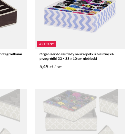
POLECANY
7 przegródkami
Organizer do szuflady na skarpetki i bieliznę 24
przegródki 33 × 33 × 10 cm niebieski
5,49 zł
/
szt.