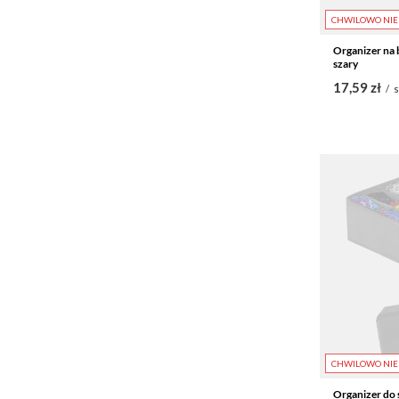
CHWILOWO NIE
Organizer na 
szary
17,59 zł
/
s
CHWILOWO NIE
Organizer do s