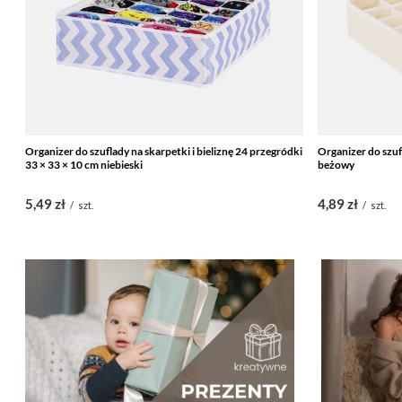
Organizer do szuflady na skarpetki i bieliznę 24 przegródki
Organizer do szuf
33 × 33 × 10 cm niebieski
beżowy
5,49 zł
4,89 zł
/
szt.
/
szt.