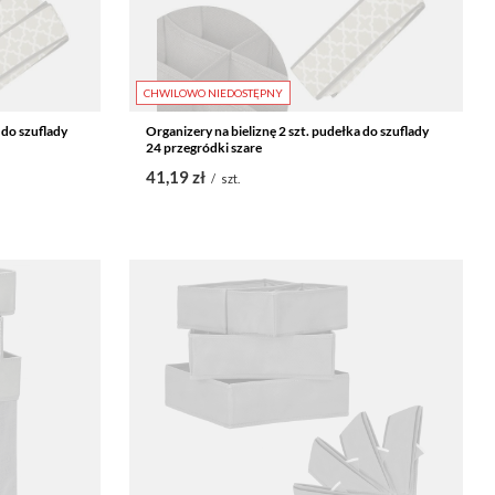
CHWILOWO NIEDOSTĘPNY
 do szuflady
Organizery na bieliznę 2 szt. pudełka do szuflady
24 przegródki szare
41,19 zł
/
szt.