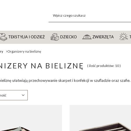
TEKSTYLIA I ODZIEŻ
DZIECKO
ZWIERZĘTA
ery
Organizery na bieliznę
IZERY NA BIELIZNĘ
( ilość produktów:
10
)
ieliznę ułatwiają przechowywanie skarpet i konfekcji w szufladzie oraz szafi
anie
ność