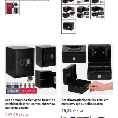
OKAZJA
POLECANY
Sejf domowy na pieniądze, kasetka z
Kasetka na pieniądze 15x12x8 cm
zamkiem elektronicznym, skrzynka
metalowy sejf pudełko czarne
pancerna czarna
28,39 zł
/
szt.
247,49 zł
/
szt.