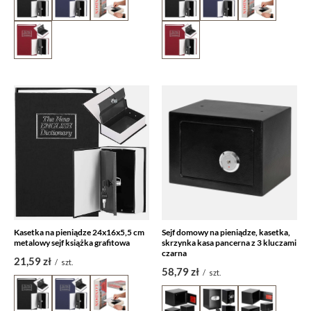
Kasetka na pieniądze 24x16x5,5 cm
Sejf domowy na pieniądze, kasetka,
metalowy sejf książka grafitowa
skrzynka kasa pancerna z 3 kluczami
czarna
21,59 zł
/
szt.
58,79 zł
/
szt.