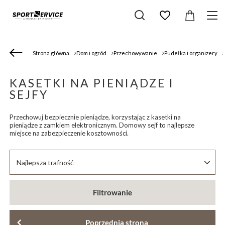
Strona główna
Dom i ogród
Przechowywanie
Pudełka i organizery
KASETKI NA PIENIĄDZE I
SEJFY
Przechowuj bezpiecznie pieniądze, korzystając z kasetki na
pieniądze z zamkiem elektronicznym. Domowy sejf to najlepsze
miejsce na zabezpieczenie kosztowności.
Zmień sortowanie
Najlepsza trafność
Filtrowanie
Poprzednia strona