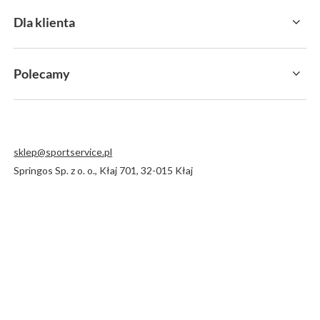
Dla klienta
Polecamy
sklep@sportservice.pl
Springos Sp. z o. o.
,
Kłaj 701
,
32-015
Kłaj
W sklepie prezentujemy ceny brutto (z VAT).
MOŻLIWOŚĆ ZWROTU
PAYPO KUP TERAZ