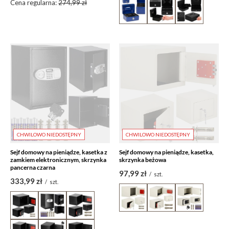
Cena regularna:
274,99 zł
CHWILOWO NIEDOSTĘPNY
CHWILOWO NIEDOSTĘPNY
Sejf domowy na pieniądze, kasetka z
Sejf domowy na pieniądze, kasetka,
zamkiem elektronicznym, skrzynka
skrzynka beżowa
pancerna czarna
97,99 zł
/
szt.
333,99 zł
/
szt.