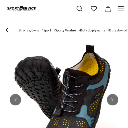
Strona główna
Sport
Sporty Wodne
Buty do pływania
Buty do wody