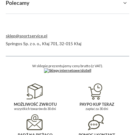
Polecamy
sklep@sportservice.pl
Springos Sp. z o. o.
,
Kłaj 701
,
32-015
Kłaj
W sklepie prezentujemy ceny brutto (z VAT).
MOŻLIWOŚĆ ZWROTU
PAYPO KUP TERAZ
wszystkich towarów do 30 dni
zapłać za 30 dni