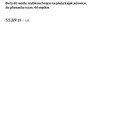
Buty do wody, szybkoschnące na plażę kajak jeżowce,
do pływania rozm. 44 męskie
55,89 zł
/
szt.