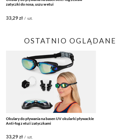
zatyczki do nosa, uszu w etui
33,29 zł
/
szt.
OSTATNIO OGLĄDANE
Okulary do pływania na basen UV okularki pływackie
Anti-fog z etui i zatyczkami
33,29 zł
/
szt.