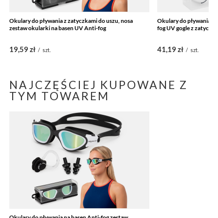
Okulary do pływania z zatyczkami do uszu, nosa
Okulary do pływania na
zestaw okularki na basen UV Anti-fog
fog UV gogle z zatyczka
19,59 zł
41,19 zł
/
szt.
/
szt.
NAJCZĘŚCIEJ KUPOWANE Z
TYM TOWAREM
Okulary do pływania na basen Anti-fog zestaw