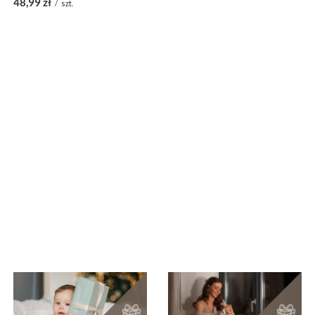
48,99 zł
/
szt.