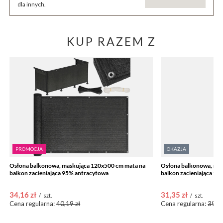
dla innych.
KUP RAZEM Z
PROMOCJA
OKAZJA
Osłona balkonowa, maskująca 120x500 cm mata na
Osłona balkonowa, ma
balkon zacieniająca 95% antracytowa
balkon zacieniająca 9
34,16 zł
31,35 zł
/
szt.
/
szt.
Cena regularna:
40,19 zł
Cena regularna:
39,19