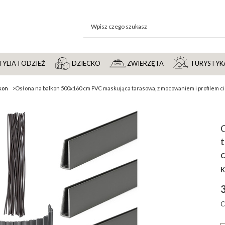
YLIA I ODZIEŻ
DZIECKO
ZWIERZĘTA
TURYSTYK
kon
Osłona na balkon 500x160 cm PVC maskująca tarasowa, z mocowaniem i profilem 
K
C