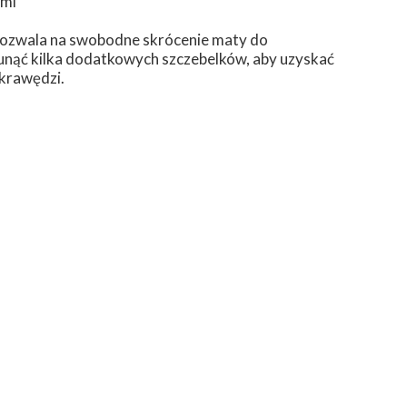
ami
 pozwala na swobodne skrócenie maty do
sunąć kilka dodatkowych szczebelków, aby uzyskać
krawędzi.