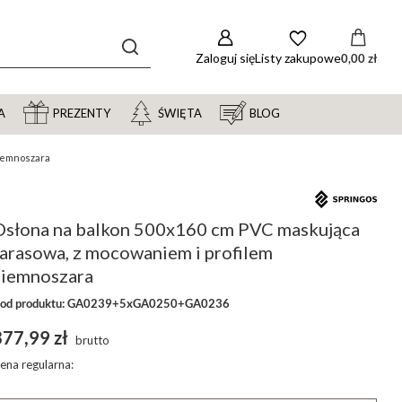
Zaloguj się
Listy zakupowe
0,00 zł
A
PREZENTY
ŚWIĘTA
BLOG
ciemnoszara
Osłona na balkon 500x160 cm PVC maskująca
tarasowa, z mocowaniem i profilem
ciemnoszara
od produktu: GA0239+5xGA0250+GA0236
377,99 zł
brutto
ena regularna: