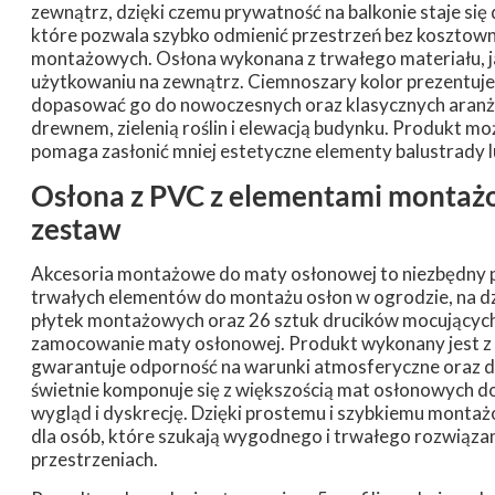
zewnątrz, dzięki czemu prywatność na balkonie staje się 
które pozwala szybko odmienić przestrzeń bez kosztow
montażowych. Osłona wykonana z trwałego materiału, j
użytkowaniu na zewnątrz. Ciemnoszary kolor prezentuje s
dopasować go do nowoczesnych oraz klasycznych aranżac
drewnem, zielenią roślin i elewacją budynku. Produkt moż
pomaga zasłonić mniej estetyczne elementy balustrady 
Osłona z PVC z elementami montażo
zestaw
Akcesoria montażowe do maty osłonowej to niezbędny p
trwałych elementów do montażu osłon w ogrodzie, na dzi
płytek montażowych oraz 26 sztuk drucików mocujących, 
zamocowanie maty osłonowej. Produkt wykonany jest z 
gwarantuje odporność na warunki atmosferyczne oraz d
świetnie komponuje się z większością mat osłonowych d
wygląd i dyskrecję. Dzięki prostemu i szybkiemu monta
dla osób, które szukają wygodnego i trwałego rozwiąz
przestrzeniach.