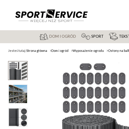
DOM I OGRÓD
SPORT
TEKST
Jesteś tutaj:
Strona główna
Dom i ogród
Wyposażenie ogrodu
Osłony na bal