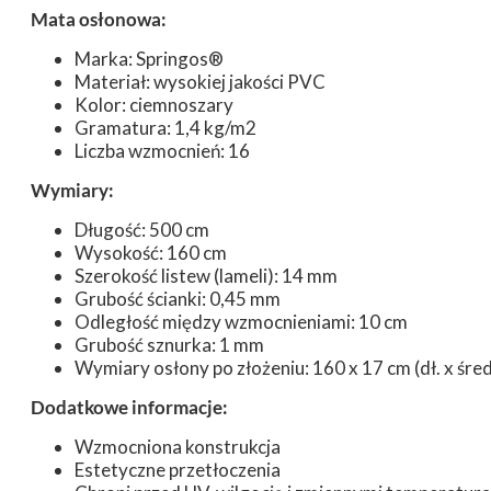
Mata osłonowa:
Marka: Springos®
Materiał: wysokiej jakości PVC
Kolor: ciemnoszary
Gramatura: 1,4 kg/m2
Liczba wzmocnień: 16
Wymiary:
Długość: 500 cm
Wysokość: 160 cm
Szerokość listew (lameli): 14 mm
Grubość ścianki: 0,45 mm
Odległość między wzmocnieniami: 10 cm
Grubość sznurka: 1 mm
Wymiary osłony po złożeniu: 160 x 17 cm (dł. x śred
Dodatkowe informacje:
Wzmocniona konstrukcja
Estetyczne przetłoczenia