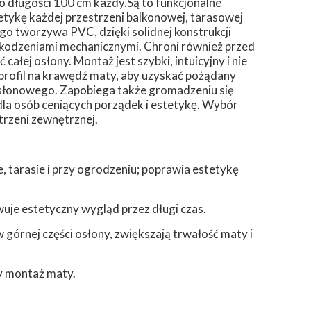
o długości 100 cm każdy.Są to funkcjonalne
tykę każdej przestrzeni balkonowej, tarasowej
o tworzywa PVC, dzięki solidnej konstrukcji
zkodzeniami mechanicznymi. Chroni również przed
całej osłony. Montaż jest szybki, intuicyjny i nie
profil na krawędź maty, aby uzyskać pożądany
słonowego. Zapobiega także gromadzeniu się
dla osób ceniących porządek i estetykę. Wybór
trzeni zewnętrznej.
 tarasie i przy ogrodzeniu; poprawia estetykę
uje estetyczny wygląd przez długi czas.
górnej części osłony, zwiększają trwałość maty i
y montaż maty.