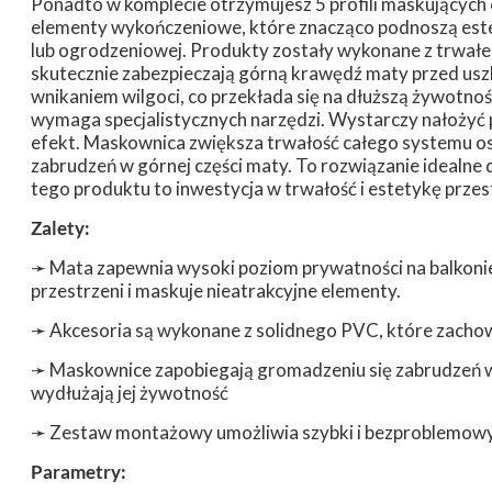
Ponadto w komplecie otrzymujesz 5 profili maskujących 
elementy wykończeniowe, które znacząco podnoszą este
lub ogrodzeniowej. Produkty zostały wykonane z trwałeg
skutecznie zabezpieczają górną krawędź maty przed us
wnikaniem wilgoci, co przekłada się na dłuższą żywotność 
wymaga specjalistycznych narzędzi. Wystarczy nałożyć 
efekt. Maskownica zwiększa trwałość całego systemu o
zabrudzeń w górnej części maty. To rozwiązanie idealne 
tego produktu to inwestycja w trwałość i estetykę przes
Zalety:
➛
Mata zapewnia wysoki poziom prywatności na balkonie,
przestrzeni i maskuje nieatrakcyjne elementy.
➛
Akcesoria są wykonane z solidnego PVC, które zachow
➛
Maskownice zapobiegają gromadzeniu się zabrudzeń w 
wydłużają jej żywotność
➛
Zestaw montażowy umożliwia szybki i bezproblemow
Parametry: