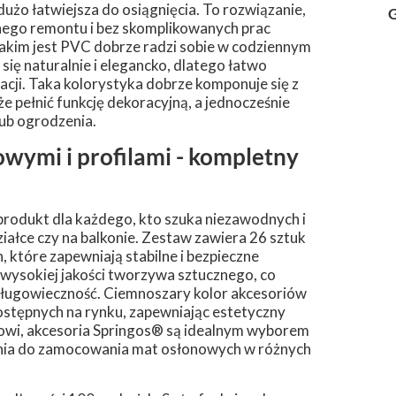
dużo łatwiejsza do osiągnięcia. To rozwiązanie,
G
nego remontu i bez skomplikowanych prac
akim jest PVC dobrze radzi sobie w codziennym
ię naturalnie i elegancko, dlatego łatwo
ji. Taka kolorystyka dobrze komponuje się z
e pełnić funkcję dekoracyjną, a jednocześnie
lub ogrodzenia.
wymi i profilami - kompletny
rodukt dla każdego, kto szuka niezawodnych i
ałce czy na balkonie. Zestaw zawiera 26 sztuk
które zapewniają stabilne i bezpieczne
wysokiej jakości tworzywa sztucznego, co
ługowieczność. Ciemnoszary kolor akcesoriów
ostępnych na rynku, zapewniając estetyczny
żowi, akcesoria Springos® są idealnym wyborem
ania do zamocowania mat osłonowych w różnych