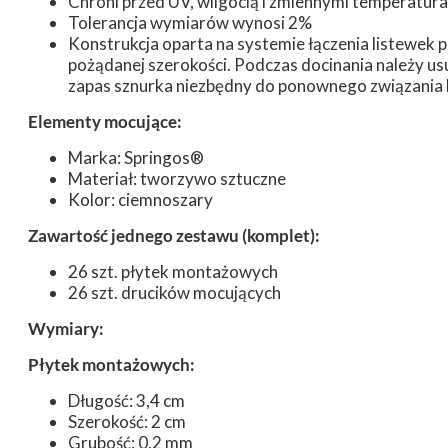
Chroni przed UV, wilgocią i zmiennymi temperatur
Tolerancja wymiarów wynosi 2%
Konstrukcja oparta na systemie łączenia listewek
pożądanej szerokości. Podczas docinania należy u
zapas sznurka niezbędny do ponownego związania 
Elementy mocujące:
Marka: Springos®
Materiał: tworzywo sztuczne
Kolor: ciemnoszary
Zawartość jednego zestawu (komplet):
26 szt. płytek montażowych
26 szt. drucików mocujących
Wymiary:
Płytek montażowych:
Długość: 3,4 cm
Szerokość: 2 cm
Grubość: 0,2 mm