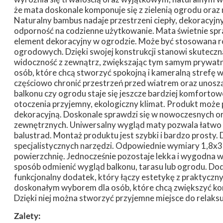
że mata doskonale komponuje się z zielenią ogrodu oraz
Naturalny bambus nadaje przestrzeni ciepły, dekoracyjn
odporność na codzienne użytkowanie. Mata świetnie spra
element dekoracyjny w ogrodzie. Może być stosowana ró
ogrodowych. Dzięki swojej konstrukcji stanowi skutecz
widoczność z zewnątrz, zwiększając tym samym prywatn
osób, które chcą stworzyć spokojną i kameralną stre
częściowo chronić przestrzeń przed wiatrem oraz unoszą
balkonu czy ogrodu staje się jeszcze bardziej komfort
otoczenia przyjemny, ekologiczny klimat. Produkt może p
dekoracyjną. Doskonale sprawdzi się w nowoczesnych or
zewnętrznych. Uniwersalny wygląd maty pozwala łatwo 
balustrad. Montaż produktu jest szybki i bardzo prosty. 
specjalistycznych narzędzi. Odpowiednie wymiary 1,8x3 
powierzchnię. Jednocześnie pozostaje lekka i wygodna
sposób odmienić wygląd balkonu, tarasu lub ogrodu. Doda
funkcjonalny dodatek, który łączy estetykę z praktyc
doskonałym wyborem dla osób, które chcą zwiększyć kom
Dzięki niej można stworzyć przyjemne miejsce do relaks
Zalety: