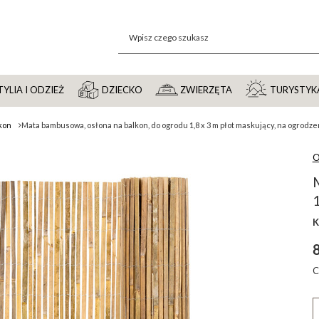
YLIA I ODZIEŻ
DZIECKO
ZWIERZĘTA
TURYSTYK
kon
Mata bambusowa, osłona na balkon, do ogrodu 1,8 x 3 m płot maskujący, na ogrodze
O
1
K
8
C