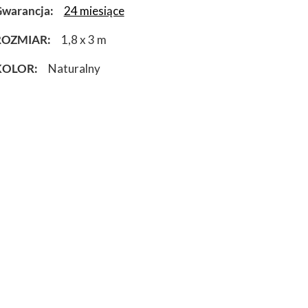
warancja
24 miesiące
ROZMIAR
1,8 x 3 m
KOLOR
Naturalny