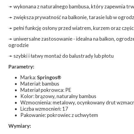
➛
wykonana z naturalnego bambusa, który zapewnia trwa
➛
zwiększa prywatność na balkonie, tarasie lub w ogrod
➛
pełni funkcję osłony przed wiatrem, kurzem oraz czę
➛
uniwersalne zastosowanie - idealna na balkon, ogrodze
ogrodzie
➛
szybki i łatwy montaż do balustrady lub płotu
Parametry:
Marka:
Springos®
Materiał: bambus
Materiał pokrowca: PE
Kolor: brązowy, naturalny bambus
Wzmocnienia: metalowy, ocynkowany drut wzmacni
Liczba wzmocnień: 17
Pakowanie: pokrowiec z uchwytem
Wymiary: