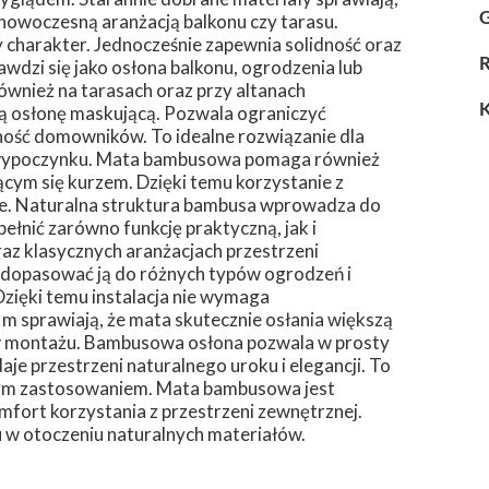
G
 nowoczesną aranżacją balkonu czy tarasu.
y charakter. Jednocześnie zapewnia solidność oraz
wdzi się jako osłona balkonu, ogrodzenia lub
wnież na tarasach oraz przy altanach
ną osłonę maskującą. Pozwala ograniczyć
ość domowników. To idealne rozwiązanie dla
fę wypoczynku. Mata bambusowa pomaga również
cym się kurzem. Dzięki temu korzystanie z
owe. Naturalna struktura bambusa wprowadza do
ełnić zarówno funkcję praktyczną, jak i
az klasycznych aranżacjach przestrzeni
dopasować ją do różnych typów ogrodzeń i
Dzięki temu instalacja nie wymaga
m sprawiają, że mata skutecznie osłania większą
 w montażu. Bambusowa osłona pozwala w prosty
je przestrzeni naturalnego uroku i elegancji. To
znym zastosowaniem. Mata bambusowa jest
fort korzystania z przestrzeni zewnętrznej.
u w otoczeniu naturalnych materiałów.