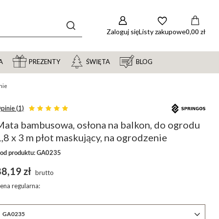
Zaloguj się
Listy zakupowe
0,00 zł
A
PREZENTY
ŚWIĘTA
BLOG
nie
pinie (1)
Mata bambusowa, osłona na balkon, do ogrodu
,8 x 3 m płot maskujący, na ogrodzenie
od produktu: GA0235
8,19 zł
brutto
ena regularna:
GA0235