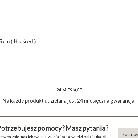
cm (dł. x śred.)
24 MIESIĄCE
Na każdy produkt udzielana jest 24 miesięczna gwarancja.
Potrzebujesz pomocy? Masz pytania?
Zadaj p
zwłocznie, najciekawsze pytania i odpowiedzi publikując dla