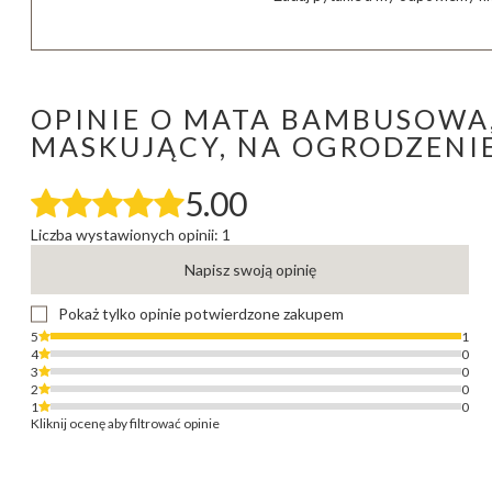
OPINIE O MATA BAMBUSOWA,
MASKUJĄCY, NA OGRODZENI
5.00
Liczba wystawionych opinii: 1
Napisz swoją opinię
Pokaż tylko opinie potwierdzone zakupem
5
1
4
0
3
0
2
0
1
0
Kliknij ocenę aby filtrować opinie