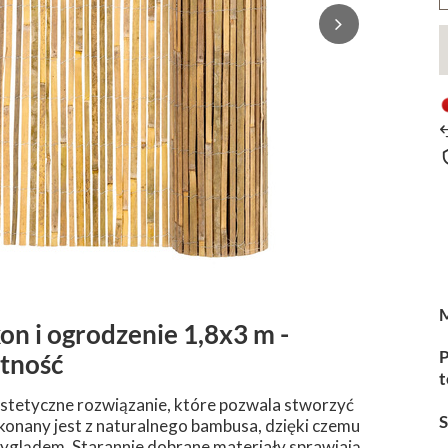
n i ogrodzenie 1,8x3 m -
P
tność
t
stetyczne rozwiązanie, które pozwala stworzyć
konany jest z naturalnego bambusa, dzięki czemu
yglądem. Starannie dobrane materiały sprawiają,