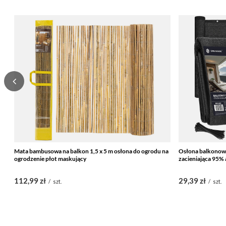
Mata bambusowa na balkon 1,5 x 5 m osłona do ogrodu na
Osłona balkonowa
ogrodzenie płot maskujący
zacieniająca 95% 
112,99 zł
29,39 zł
/
szt.
/
szt.