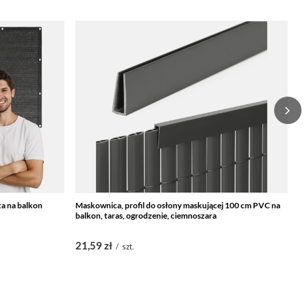
a na balkon
Maskownica, profil do osłony maskującej 100 cm PVC na
El
balkon, taras, ogrodzenie, ciemnoszara
mo
21,59 zł
1
/
szt.