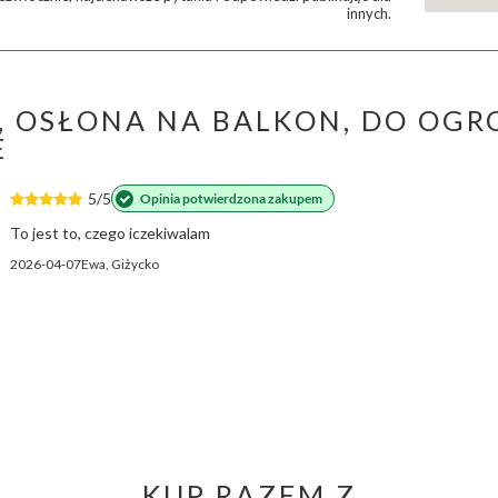
innych.
 OSŁONA NA BALKON, DO OGRO
E
5/5
Opinia potwierdzona zakupem
To jest to, czego iczekiwalam
2026-04-07
Ewa, Giżycko
KUP RAZEM Z