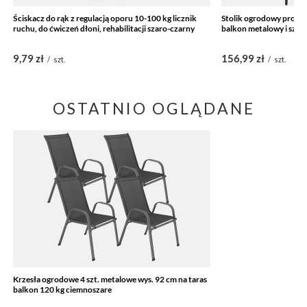
Ściskacz do rąk z regulacją oporu 10-100 kg licznik
Stolik ogrodowy prost
ruchu, do ćwiczeń dłoni, rehabilitacji szaro-czarny
balkon metalowy i szk
9,79 zł
156,99 zł
/
szt.
/
szt.
OSTATNIO OGLĄDANE
Krzesła ogrodowe 4 szt. metalowe wys. 92 cm na taras
balkon 120 kg ciemnoszare