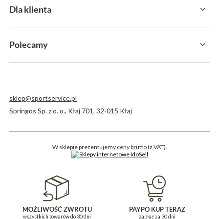
Dla klienta
Polecamy
sklep@sportservice.pl
Springos Sp. z o. o.
,
Kłaj 701
,
32-015
Kłaj
W sklepie prezentujemy ceny brutto (z VAT).
MOŻLIWOŚĆ ZWROTU
PAYPO KUP TERAZ
wszystkich towarów do 30 dni
zapłać za 30 dni