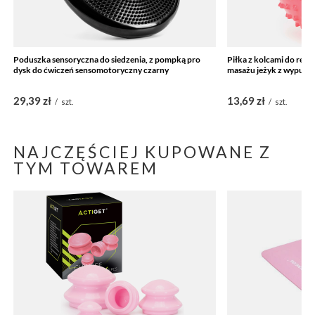
Poduszka sensoryczna do siedzenia, z pompką pro
Piłka z kolcami do reha
dysk do ćwiczeń sensomotoryczny czarny
masażu jeżyk z wypust
29,39 zł
13,69 zł
/
szt.
/
szt.
NAJCZĘŚCIEJ KUPOWANE Z
TYM TOWAREM