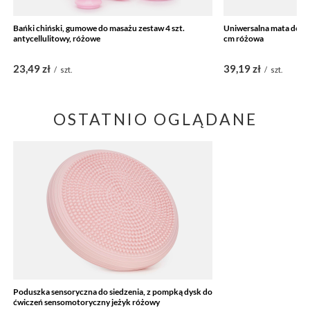
Bańki chiński, gumowe do masażu zestaw 4 szt.
Uniwersalna mata do ćwi
antycellulitowy, różowe
cm różowa
23,49 zł
39,19 zł
/
szt.
/
szt.
OSTATNIO OGLĄDANE
Poduszka sensoryczna do siedzenia, z pompką dysk do
ćwiczeń sensomotoryczny jeżyk różowy