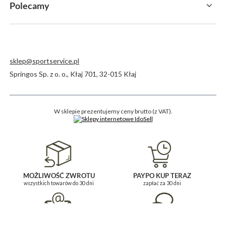
Polecamy
sklep@sportservice.pl
Springos Sp. z o. o.
,
Kłaj 701
,
32-015
Kłaj
W sklepie prezentujemy ceny brutto (z VAT).
MOŻLIWOŚĆ ZWROTU
PAYPO KUP TERAZ
wszystkich towarów do 30 dni
zapłać za 30 dni