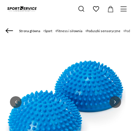
Strona główna
Sport
Fitness i siłownia
Poduszki sensoryczne
Podu