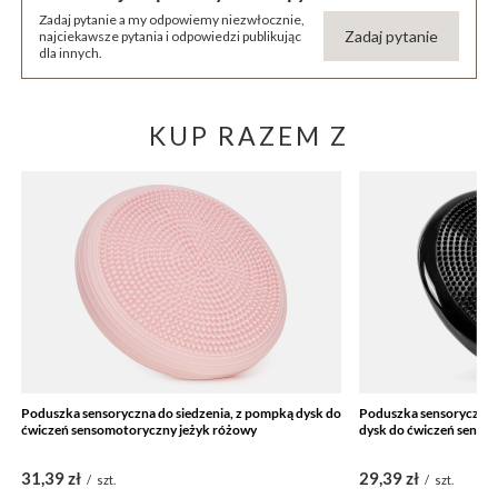
Zadaj pytanie a my odpowiemy niezwłocznie,
Zadaj pytanie
najciekawsze pytania i odpowiedzi publikując
dla innych.
KUP RAZEM Z
Poduszka sensoryczna do siedzenia, z pompką dysk do
Poduszka sensoryczna d
ćwiczeń sensomotoryczny jeżyk różowy
dysk do ćwiczeń senso
31,39 zł
29,39 zł
/
szt.
/
szt.