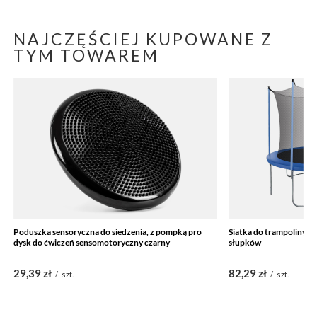
NAJCZĘŚCIEJ KUPOWANE Z
TYM TOWAREM
Poduszka sensoryczna do siedzenia, z pompką pro
Siatka do trampoliny 
dysk do ćwiczeń sensomotoryczny czarny
słupków
29,39 zł
82,29 zł
/
szt.
/
szt.