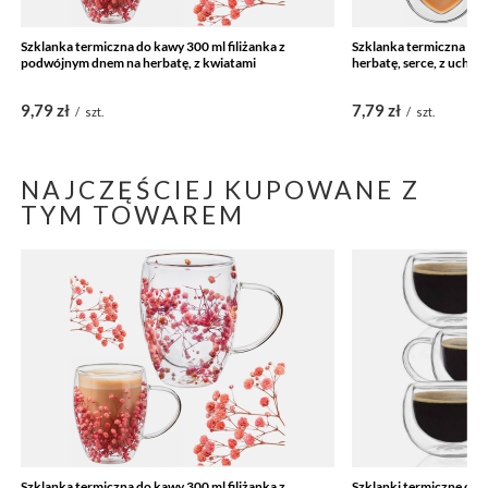
Szklanka termiczna do kawy 300 ml filiżanka z
Szklanka termiczna do 
podwójnym dnem na herbatę, z kwiatami
herbatę, serce, z uche
9,79 zł
7,79 zł
/
szt.
/
szt.
NAJCZĘŚCIEJ KUPOWANE Z
TYM TOWAREM
Szklanka termiczna do kawy 300 ml filiżanka z
Szklanki termiczne do k