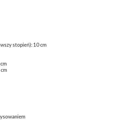
wszy stopień): 10 cm
 cm
 cm
arysowaniem