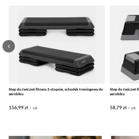
Step do ćwiczeń fitness 3-stopnie, schodek treningowy do
Step do ćwiczeń f
aerobiku
aerobiku
156,99 zł
58,79 zł
/
szt.
/
szt.