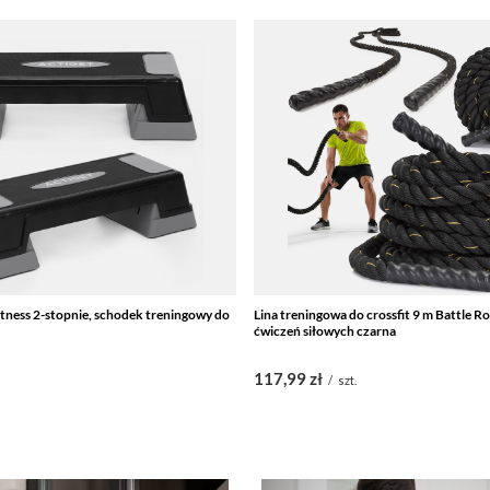
itness 2-stopnie, schodek treningowy do
Lina treningowa do crossfit 9 m Battle 
ćwiczeń siłowych czarna
117,99 zł
/
szt.