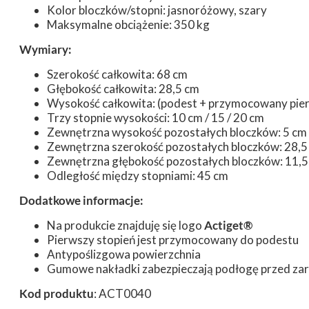
Kolor bloczków/stopni: jasnoróżowy, szary
Maksymalne obciążenie: 350 kg
Wymiary:
Szerokość całkowita: 68 cm
Głębokość całkowita: 28,5 cm
Wysokość całkowita: (podest + przymocowany pier
Trzy stopnie wysokości: 10 cm / 15 / 20 cm
Zewnętrzna wysokość pozostałych bloczków: 5 cm
Zewnętrzna szerokość pozostałych bloczków: 28,5
Zewnętrzna głębokość pozostałych bloczków: 11,5
Odległość między stopniami: 45 cm
Dodatkowe informacje:
Na produkcie znajduję się logo
Actiget®
Pierwszy stopień jest przymocowany do podestu
Antypoślizgowa powierzchnia
Gumowe nakładki zabezpieczają podłogę przed z
Kod produktu
: ACT0040