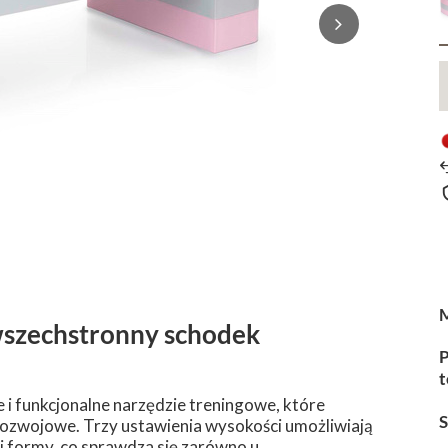
 wszechstronny schodek
P
t
e i funkcjonalne narzędzie treningowe, które
rozwojowe. Trzy ustawienia wysokości umożliwiają
j formy, co sprawdza się zarówno u