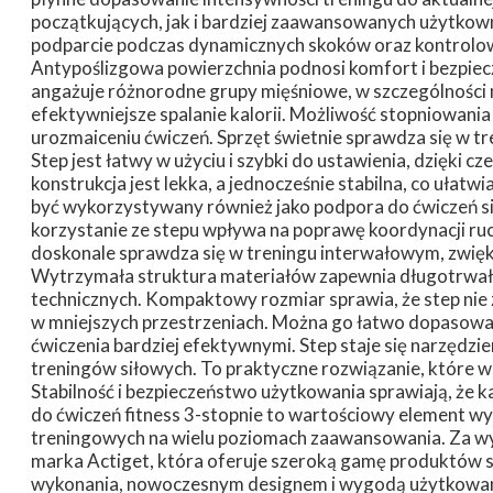
początkujących, jak i bardziej zaawansowanych użytkown
podparcie podczas dynamicznych skoków oraz kontrolowa
Antypoślizgowa powierzchnia podnosi komfort i bezpie
angażuje różnorodne grupy mięśniowe, w szczególności mi
efektywniejsze spalanie kalorii. Możliwość stopniowani
urozmaiceniu ćwiczeń. Sprzęt świetnie sprawdza się w 
Step jest łatwy w użyciu i szybki do ustawienia, dzięki c
konstrukcja jest lekka, a jednocześnie stabilna, co uła
być wykorzystywany również jako podpora do ćwiczeń si
korzystanie ze stepu wpływa na poprawę koordynacji ru
doskonale sprawdza się w treningu interwałowym, zwięks
Wytrzymała struktura materiałów zapewnia długotrwał
technicznych. Kompaktowy rozmiar sprawia, że step nie z
w mniejszych przestrzeniach. Można go łatwo dopasowa
ćwiczenia bardziej efektywnymi. Step staje się narzędzie
treningów siłowych. To praktyczne rozwiązanie, które ws
Stabilność i bezpieczeństwo użytkowania sprawiają, że 
do ćwiczeń fitness 3-stopnie to wartościowy element wy
treningowych na wielu poziomach zaawansowania. Za wy
marka Actiget, która oferuje szeroką gamę produktów s
wykonania, nowoczesnym designem i wygodą użytkowani