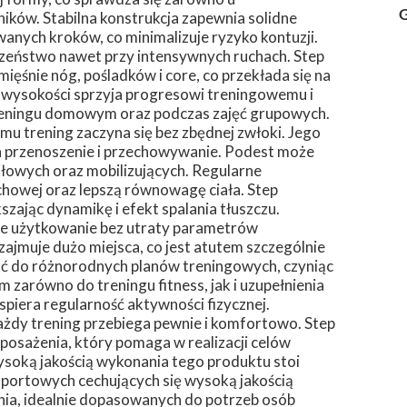
G
ików. Stabilna konstrukcja zapewnia solidne
nych kroków, co minimalizuje ryzyko kontuzji.
czeństwo nawet przy intensywnych ruchach. Step
ęśnie nóg, pośladków i core, co przekłada się na
a wysokości sprzyja progresowi treningowemu i
treningu domowym oraz podczas zajęć grupowych.
zemu trening zaczyna się bez zbędnej zwłoki. Jego
twia przenoszenie i przechowywanie. Podest może
łowych oraz mobilizujących. Regularne
chowej oraz lepszą równowagę ciała. Step
zając dynamikę i efekt spalania tłuszczu.
e użytkowanie bez utraty parametrów
ajmuje dużo miejsca, co jest atutem szczególnie
ć do różnorodnych planów treningowych, czyniąc
m zarówno do treningu fitness, jak i uzupełnienia
piera regularność aktywności fizycznej.
każdy trening przebiega pewnie i komfortowo. Step
posażenia, który pomaga w realizacji celów
soką jakością wykonania tego produktu stoi
portowych cechujących się wysoką jakością
a, idealnie dopasowanych do potrzeb osób