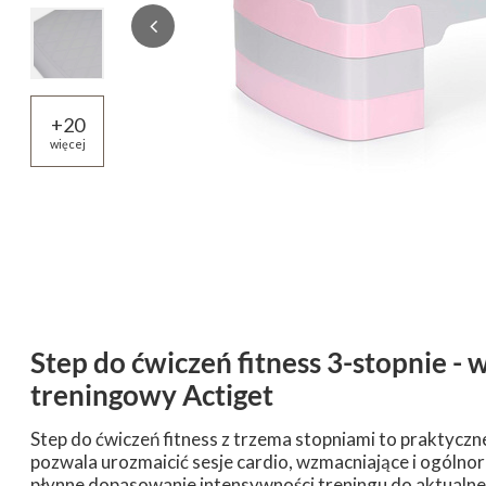
+
20
więcej
Step do ćwiczeń fitness 3-stopnie -
treningowy Actiget
Step do ćwiczeń fitness z trzema stopniami to praktyczn
pozwala urozmaicić sesje cardio, wzmacniające i ogólno
płynne dopasowanie intensywności treningu do aktualne