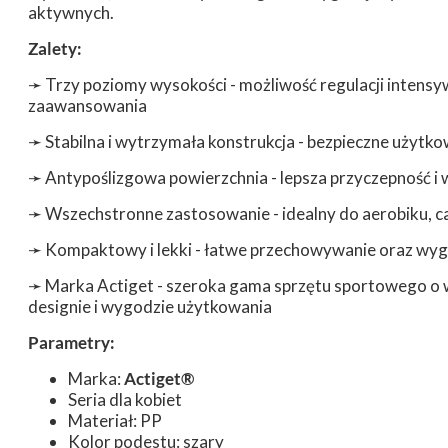
aktywnych.
Zalety:
➛
Trzy poziomy wysokości - możliwość regulacji intens
zaawansowania
➛
Stabilna i wytrzymała konstrukcja - bezpieczne użyt
➛
Antypoślizgowa powierzchnia - lepsza przyczepność i 
➛
Wszechstronne zastosowanie - idealny do aerobiku, ca
➛
Kompaktowy i lekki - łatwe przechowywanie oraz wy
➛
Marka Actiget - szeroka gama sprzętu sportowego o 
designie i wygodzie użytkowania
Parametry:
Marka:
Actiget®
Seria dla kobiet
Materiał: PP
Kolor podestu: szary