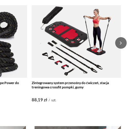
Rope Power do
Zintegrowany system przenośny do ćwiczeń, stacja
Dr
treningowa crossfit pompki, gumy
re
88,19 zł
4
/
szt.