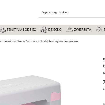
TEKSTYLIA I ODZIEŻ
DZIECKO
ZWIERZĘTA
tep do ćwiczeń fitness 3-stopnie, schodek treningowy do aerobiku
S
K
7
C