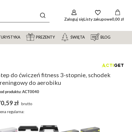
Zaloguj się
Listy zakupowe
0,00 zł
TURYSTYKA
PREZENTY
ŚWIĘTA
BLOG
tep do ćwiczeń fitness 3-stopnie, schodek
treningowy do aerobiku
od produktu: ACT0040
0,59 zł
brutto
ena regularna: