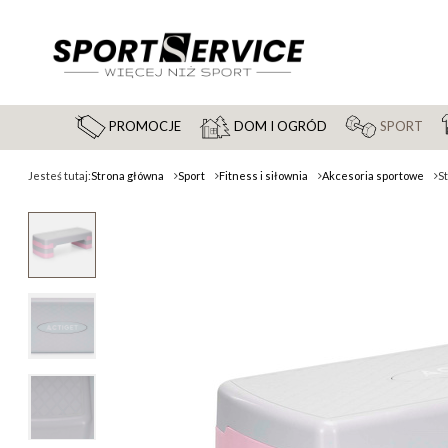
PROMOCJE
DOM I OGRÓD
SPORT
Jesteś tutaj:
Strona główna
Sport
Fitness i siłownia
Akcesoria sportowe
S