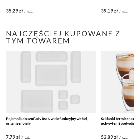
35,29 zł
39,19 zł
/
szt.
/
szt.
NAJCZĘŚCIEJ KUPOWANE Z
TYM TOWAREM
Pojemnik do szuflady 8szt. wielofunkcyjny wkład,
Szklanki termiczne do k
organizer biały
uchwytem i podwójny
7,79 zł
52,89 zł
/
szt.
/
szt.