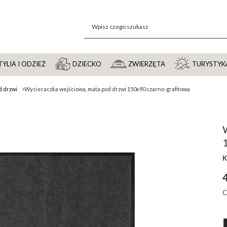
YLIA I ODZIEŻ
DZIECKO
ZWIERZĘTA
TURYSTYK
d drzwi
Wycieraczka wejściowa, mata pod drzwi 150x90 czarno-grafitowa
K
4
C