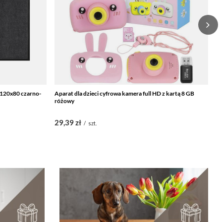
 120x80 czarno-
Aparat dla dzieci cyfrowa kamera full HD z kartą 8 GB
Cz
różowy
29,39 zł
1
/
szt.