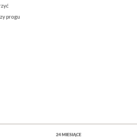
rzyć
rzy progu
24 MIESIĄCE