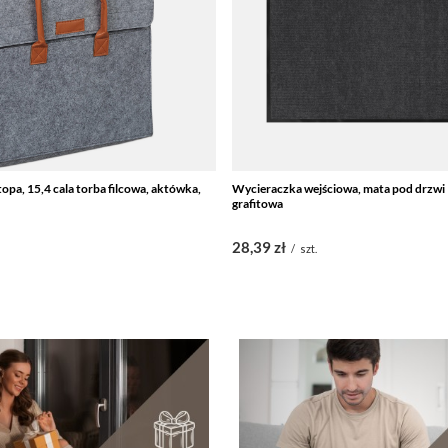
opa, 15,4 cala torba filcowa, aktówka,
Wycieraczka wejściowa, mata pod drzwi
grafitowa
28,39 zł
/
szt.