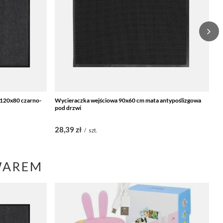
 120x80 czarno-
Wycieraczka wejściowa 90x60 cm mata antypoślizgowa
M
pod drzwi
z
28,39 zł
7
/
szt.
WAREM