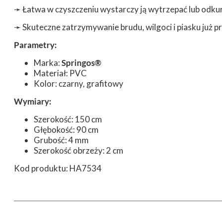
➛
Łatwa w czyszczeniu wystarczy ją wytrzepać lub odku
➛
Skuteczne zatrzymywanie brudu, wilgoci i piasku już p
Parametry:
Marka:
Springos®
Materiał: PVC
Kolor: czarny, grafitowy
Wymiary:
Szerokość: 150 cm
Głębokość: 90 cm
Grubość: 4 mm
Szerokość obrzeży: 2 cm
Kod produktu: HA7534