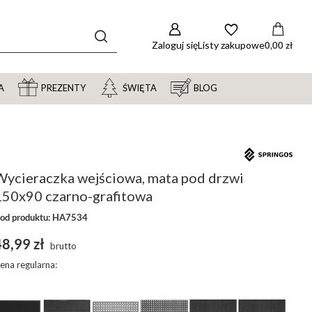
Zaloguj się
Listy zakupowe
0,00 zł
A
PREZENTY
ŚWIĘTA
BLOG
Wycieraczka wejściowa, mata pod drzwi
150x90 czarno-grafitowa
od produktu: HA7534
8,99 zł
brutto
ena regularna: