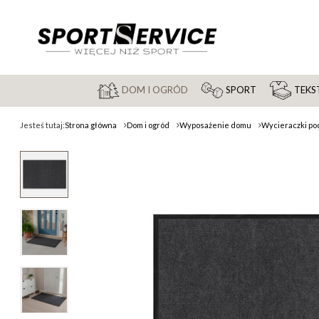
DOM I OGRÓD
SPORT
TEKST
Jesteś tutaj:
Strona główna
Dom i ogród
Wyposażenie domu
Wycieraczki po