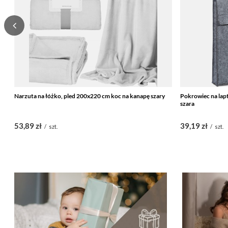
Narzuta na łóżko, pled 200x220 cm koc na kanapę szary
Pokrowiec na lapt
szara
53,89 zł
39,19 zł
/
szt.
/
szt.