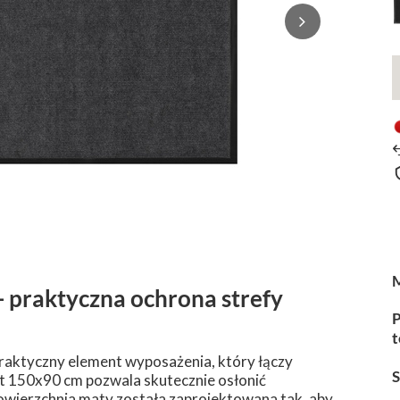
 praktyczna ochrona strefy
P
t
praktyczny element wyposażenia, który łączy
t 150x90 cm pozwala skutecznie osłonić
Powierzchnia maty została zaprojektowana tak, aby