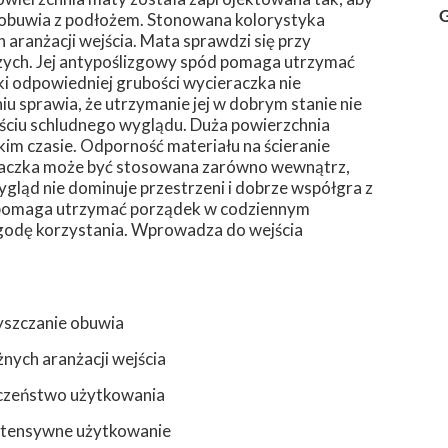
G
 obuwia z podłożem. Stonowana kolorystyka
 aranżacji wejścia. Mata sprawdzi się przy
ych. Jej antypoślizgowy spód pomaga utrzymać
ki odpowiedniej grubości wycieraczka nie
u sprawia, że utrzymanie jej w dobrym stanie nie
ściu schludnego wyglądu. Duża powierzchnia
kim czasie. Odporność materiału na ścieranie
ieraczka może być stosowana zarówno wewnątrz,
ygląd nie dominuje przestrzeni i dobrze współgra z
e pomaga utrzymać porządek w codziennym
ygodę korzystania. Wprowadza do wejścia
yszczanie obuwia
żnych aranżacji wejścia
eczeństwo użytkowania
 intensywne użytkowanie