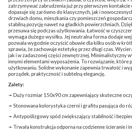
zatrzymywać zabrudzenia już przy pierwszym kontakcie
dopasuje się zarówno do klasycznych, jak i nowoczesnych
drzwiach domu, mieszkania czy pomieszczeń gospodarcz
stabilną pozycję nawet na gładkich powierzchniach. Dzię
przesuwa się podczas użytkowania. Łatwość w czyszczeni
wymaga dużego wysiłku. Jej neutralna forma dodaje wej
pozwala wygodnie oczyścić obuwie dla kilku osób w krót
sprawia, że zachowuje estetykę przez długi czas. Wyc
jak i w zadaszonej części zewnętrznej. Minimalistyczny w
innymi elementami wyposażenia. To rozwiązanie, któr
użytkowaniu. Solidne wykonanie zapewnia trwałość i w
porządek, praktyczność i subtelną elegancję.
Zalety:
➛
Duży rozmiar 150x90 cm zapewniający skuteczne ocz
➛
Stonowana kolorystyka czerni i grafitu pasująca do ró
➛
Antypoślizgowy spód zwiększający stabilność i bezpi
➛
Trwała konstrukcja odporna na codzienne ścieranie i