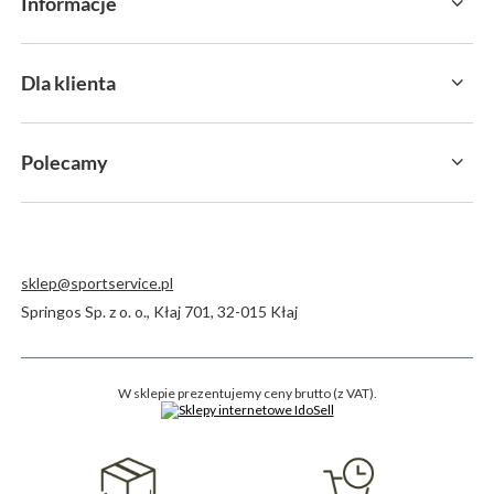
Informacje
Dla klienta
Polecamy
sklep@sportservice.pl
Springos Sp. z o. o.
,
Kłaj 701
,
32-015
Kłaj
W sklepie prezentujemy ceny brutto (z VAT).