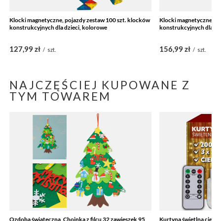
Klocki magnetyczne, pojazdy zestaw 100 szt. klocków
Klocki magnetyczne, po
konstrukcyjnych dla dzieci, kolorowe
konstrukcyjnych dla dz
127,99 zł
156,99 zł
/
szt.
/
szt.
NAJCZĘŚCIEJ KUPOWANE Z
TYM TOWAREM
Ozdoba świąteczna, Choinka z filcu 32 zawieszek 95
Kurtyna świetlna ciepły