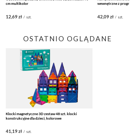
cm multikolor
wewnętrzne z program
12,69 zł
42,09 zł
/
szt.
/
szt.
OSTATNIO OGLĄDANE
Klocki magnetyczne 3D zestaw 48 szt. klocki
konstrukcyjne dla dzieci, kolorowe
41,19 zł
/
szt.