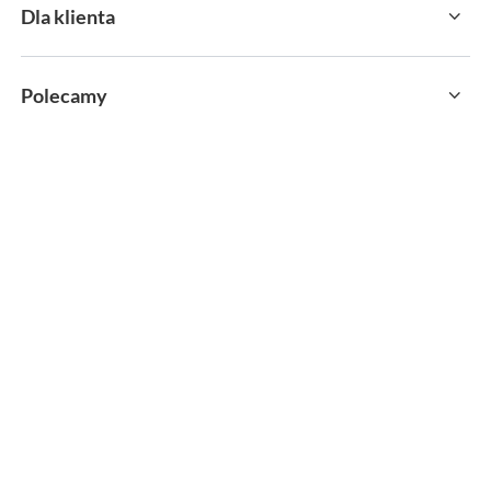
Dla klienta
Polecamy
sklep@sportservice.pl
Springos Sp. z o. o.
,
Kłaj 701
,
32-015
Kłaj
W sklepie prezentujemy ceny brutto (z VAT).
MOŻLIWOŚĆ ZWROTU
PAYPO KUP TERAZ
wszystkich towarów do 30 dni
zapłać za 30 dni