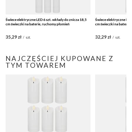
Świece elektryczne LED 6 szt. wkłady do znicza 18,5
Świece elektryczne LED 
cm świeczki na baterie, ruchomy płomień
cm świeczki na baterie
35,29 zł
32,29 zł
/
szt.
/
szt.
NAJCZĘŚCIEJ KUPOWANE Z
TYM TOWAREM