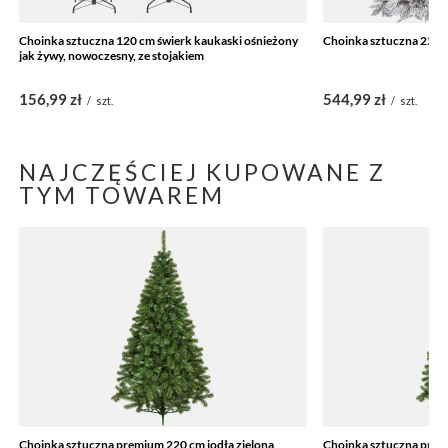
Choinka sztuczna 120 cm świerk kaukaski ośnieżony
Choinka sztuczna 220 
jak żywy, nowoczesny, ze stojakiem
156,99 zł
544,99 zł
/
szt.
/
szt.
NAJCZĘŚCIEJ KUPOWANE Z
TYM TOWAREM
Choinka sztuczna premium 220 cm jodła zielona
Choinka sztuczna prem