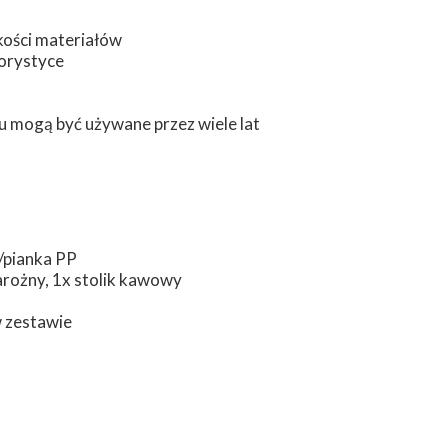
kości materiałów
lorystyce
 mogą być używane przez wiele lat
r/pianka PP
arożny, 1x stolik kawowy
w zestawie