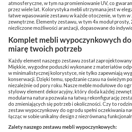
atmosferyczne, w tym na promieniowanie UV, co gwaran
przez wiele lat. Kolorystyka mebli utrzymana jest w eleg
łatwe wpasowanie zestawu w każde otoczenie, w tym w z
zewnętrzne. Elementy zestawu, w tym 4x moduł prosty, 
niezliczone możliwości aranżacji, dopasowane do indywid
Komplet mebli wypoczynkowych do 
miarę twoich potrzeb
Każdy element naszego zestawu został zaprojektowany z
Miękkie, wygodne poduszki wykonane z materiałów odp
w minimalistycznej kolorystyce, nie tylko zapewniają wyg
konserwacji. Dzięki temu, spędzanie czasu na świeżym p
niezależnie od pory roku. Nasze meble modułowe do ogro
stylowy element dekoracyjny, który doda każdej zewnętr
modularna natura pozwala na łatwą rekonfigurację zest
do zmieniających się potrzeb i okoliczności. Czy to rodz
zestaw wypoczynkowy do ogrodu spełni oczekiwania na
łącząc w sobie unikalny design z niezrównaną funkcjonal
Zalety naszego zestawu mebli wypoczynkowych: