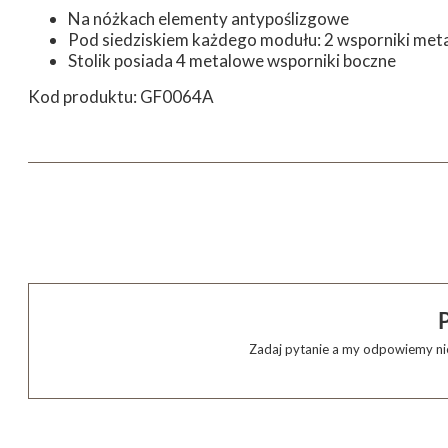
Na nóżkach elementy antypoślizgowe
Pod siedziskiem każdego modułu: 2 wsporniki meta
Stolik posiada 4 metalowe wsporniki boczne
Kod produktu: GF0064A
Zadaj pytanie a my odpowiemy nie