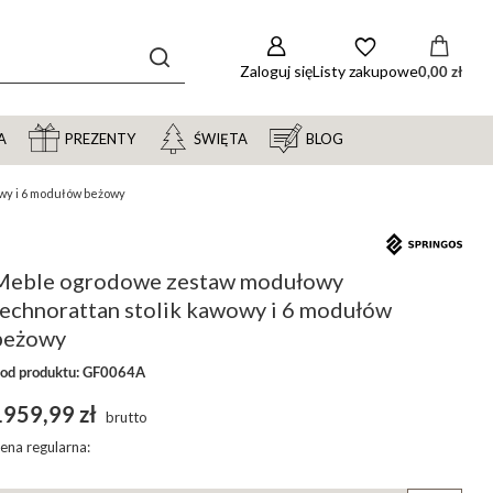
Zaloguj się
Listy zakupowe
0,00 zł
A
PREZENTY
ŚWIĘTA
BLOG
wy i 6 modułów beżowy
Meble ogrodowe zestaw modułowy
technorattan stolik kawowy i 6 modułów
beżowy
od produktu: GF0064A
1959,99 zł
brutto
ena regularna: