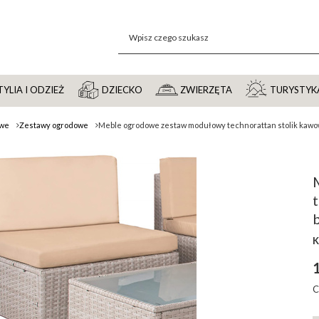
YLIA I ODZIEŻ
DZIECKO
ZWIERZĘTA
TURYSTYK
owe
Zestawy ogrodowe
Meble ogrodowe zestaw modułowy technorattan stolik kawo
K
C