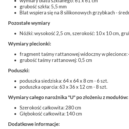
wymiary blatu szklanego: 61 x 61 cm
grubość szkła: 5,5 mm
Blat wspiera się na 8 silikonowych grzybkach - śred
Pozostałe wymiary
Nóżki: wysokość 2,5 cm, szerokość: 10 x 10 cm, gr
Wymiary plecionki:
fragment taśmy rattanowej widoczny w plecionce: 
grubość taśmy rattanowej: 0,5 cm
Poduszki:
poduszka siedziska: 64 x 64 x 8 cm - 6 szt.
poduszka oparcia: 63 x 36 x 12 cm - 8 szt.
Wymiary całego narożnika "U" po złożeniu z modułów:
Szerokość całkowita: 280 cm
Głębokość całkowita: 140 cm
Dodatkowe informacje: