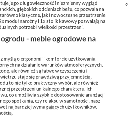
tuje jego długowieczność i niezmienny wygląd
G
anckich, głębokich odcieniach beżu, co pozwala na
arówno klasyczne, jak i nowoczesne przestrzenie
2x moduł narożny i 1x stolik kawowy pozwalają na
ualnych potrzeb i wielkości przestrzeni.
ogrodu - meble ogrodowe na
 myślą o ergonomii i komforcie użytkowania.
ornych na działanie warunków atmosferycznych,
odę, ale również są łatwe w czyszczeniu i
owietrzu staje się prawdziwą przyjemnością,
du to nie tylko praktyczny wybór, ale również
znej przestrzeni unikalnego charakteru. Ich
awu, co umożliwia szybkie dostosowanie aranżacji
innego spotkania, czy relaksu w samotności, nasz
wet najbardziej wymagających użytkowników,
nością.