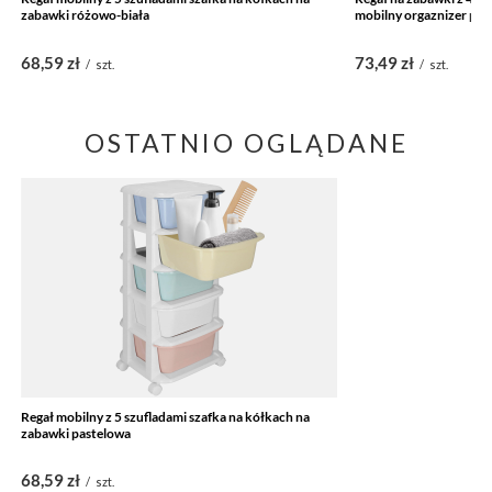
zabawki różowo-biała
mobilny orgaznizer pas
68,59 zł
73,49 zł
/
szt.
/
szt.
OSTATNIO OGLĄDANE
Regał mobilny z 5 szufladami szafka na kółkach na
zabawki pastelowa
68,59 zł
/
szt.