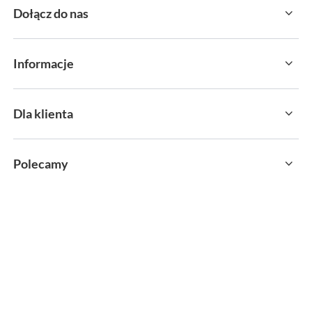
Dołącz do nas
Informacje
Dla klienta
Polecamy
sklep@sportservice.pl
Springos Sp. z o. o.
,
Kłaj 701
,
32-015
Kłaj
W sklepie prezentujemy ceny brutto (z VAT).