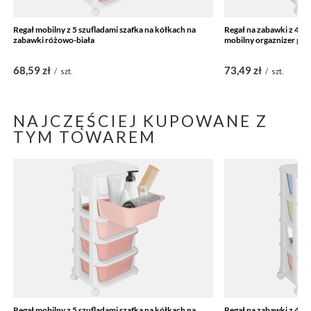
Regał mobilny z 5 szufladami szafka na kółkach na
Regał na zabawki z 4 sz
zabawki różowo-biała
mobilny orgaznizer pas
68,59 zł
73,49 zł
/
szt.
/
szt.
NAJCZĘŚCIEJ KUPOWANE Z
TYM TOWAREM
Regał mobilny z 5 szufladami szafka na kółkach na
Regał na zabawki z 4 sz