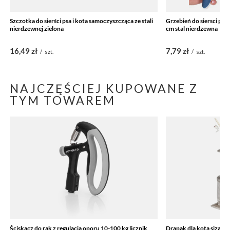
Szczotka do sierści psa i kota samoczyszcząca ze stali
Grzebień do siersci psa 
nierdzewnej zielona
cm stal nierdzewna
16,49 zł
7,79 zł
/
szt.
/
szt.
NAJCZĘŚCIEJ KUPOWANE Z
TYM TOWAREM
Ściskacz do rąk z regulacją oporu 10-100 kg licznik
Drapak dla kota sizal 