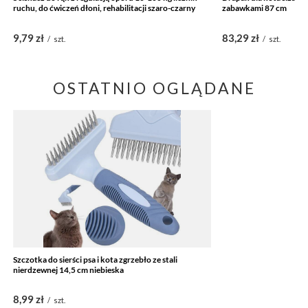
ruchu, do ćwiczeń dłoni, rehabilitacji szaro-czarny
zabawkami 87 cm
9,79 zł
83,29 zł
/
szt.
/
szt.
OSTATNIO OGLĄDANE
Szczotka do sierści psa i kota zgrzebło ze stali
nierdzewnej 14,5 cm niebieska
8,99 zł
/
szt.