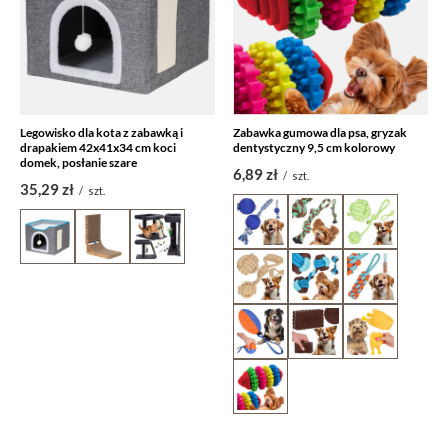
Legowisko dla kota z zabawką i
Zabawka gumowa dla psa, gryzak
drapakiem 42x41x34 cm koci
dentystyczny 9,5 cm kolorowy
domek, posłanie szare
6,89 zł
/
szt.
35,29 zł
/
szt.