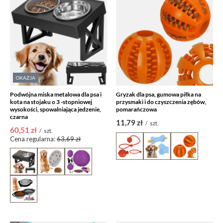
OKAZJA
Podwójna miska metalowa dla psa i
Gryzak dla psa, gumowa piłka na
kota na stojaku o 3 -stopniowej
przysmaki i do czyszczenia zębów,
wysokości, spowalniająca jedzenie,
pomarańczowa
czarna
11,79 zł
/
szt.
60,51 zł
/
szt.
Cena regularna:
63,69 zł