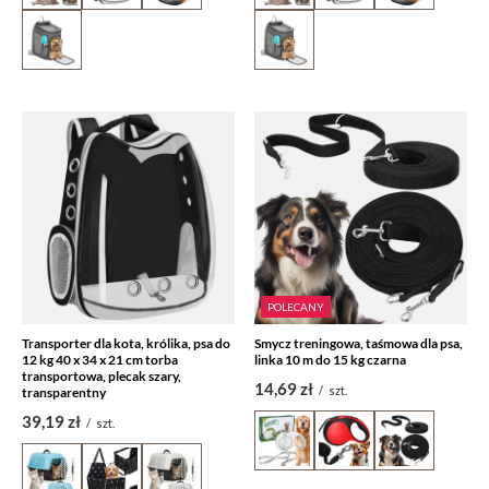
POLECANY
Transporter dla kota, królika, psa do
Smycz treningowa, taśmowa dla psa,
12 kg 40 x 34 x 21 cm torba
linka 10 m do 15 kg czarna
transportowa, plecak szary,
14,69 zł
/
szt.
transparentny
39,19 zł
/
szt.