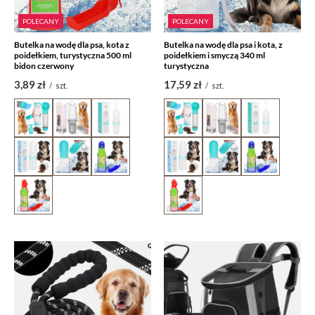
POLECANY
POLECANY
Butelka na wodę dla psa, kota z
Butelka na wodę dla psa i kota, z
poidełkiem, turystyczna 500 ml
poidełkiem i smyczą 340 ml
bidon czerwony
turystyczna
3,89 zł
17,59 zł
/
szt.
/
szt.