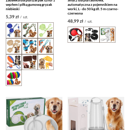
Zabawka dla psa szarpak sznur z
Smycz dla psa taśmowa,
węzłem i piłką gumową gryzak
automatyczna z pojemnikiem na
niebieski
worki, L - do 50 kg dł. 5 m czarno-
czerwona
5,39 zł
/
szt.
48,99 zł
/
szt.