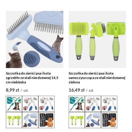
Szczotka do sierści psa i kota
Szczotka do sierści psa i kota
zgrzebło ze stali nierdzewnej 14,5
samoczyszcząca ze stali nierdzewnej
cm niebieska
zielona
8,99 zł
16,49 zł
/
szt.
/
szt.