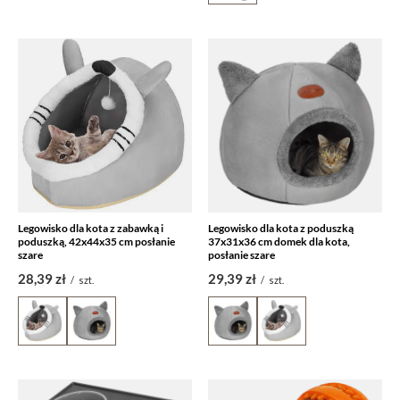
Legowisko dla kota z zabawką i
Legowisko dla kota z poduszką
poduszką, 42x44x35 cm posłanie
37x31x36 cm domek dla kota,
szare
posłanie szare
28,39 zł
29,39 zł
/
szt.
/
szt.