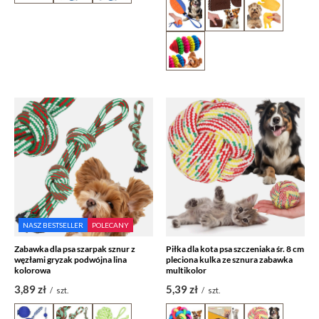
NASZ BESTSELLER
POLECANY
Zabawka dla psa szarpak sznur z
Piłka dla kota psa szczeniaka śr. 8 cm
węzłami gryzak podwójna lina
pleciona kulka ze sznura zabawka
kolorowa
multikolor
3,89 zł
5,39 zł
/
szt.
/
szt.