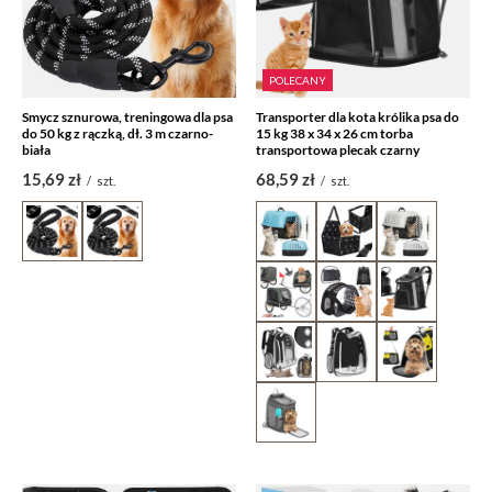
POLECANY
Smycz sznurowa, treningowa dla psa
Transporter dla kota królika psa do
do 50 kg z rączką, dł. 3 m czarno-
15 kg 38 x 34 x 26 cm torba
biała
transportowa plecak czarny
15,69 zł
68,59 zł
/
szt.
/
szt.