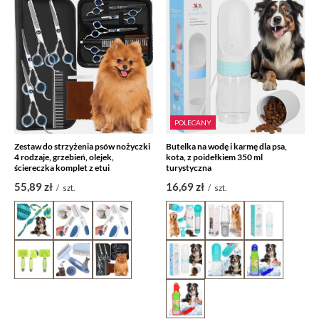
POLECANY
Zestaw do strzyżenia psów nożyczki
Butelka na wodę i karmę dla psa,
4 rodzaje, grzebień, olejek,
kota, z poidełkiem 350 ml
ściereczka komplet z etui
turystyczna
55,89 zł
16,69 zł
/
szt.
/
szt.