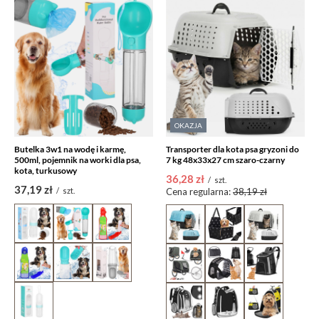
OKAZJA
Butelka 3w1 na wodę i karmę,
Transporter dla kota psa gryzoni do
500ml, pojemnik na worki dla psa,
7 kg 48x33x27 cm szaro-czarny
kota, turkusowy
36,28 zł
/
szt.
37,19 zł
/
szt.
Cena regularna:
38,19 zł