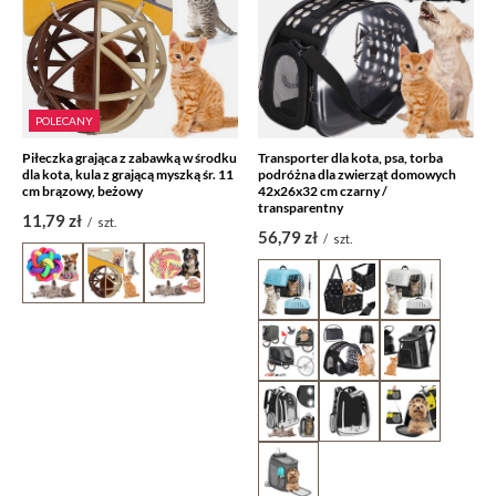
POLECANY
Piłeczka grająca z zabawką w środku
Transporter dla kota, psa, torba
dla kota, kula z grającą myszką śr. 11
podróżna dla zwierząt domowych
cm brązowy, beżowy
42x26x32 cm czarny /
transparentny
11,79 zł
/
szt.
56,79 zł
/
szt.