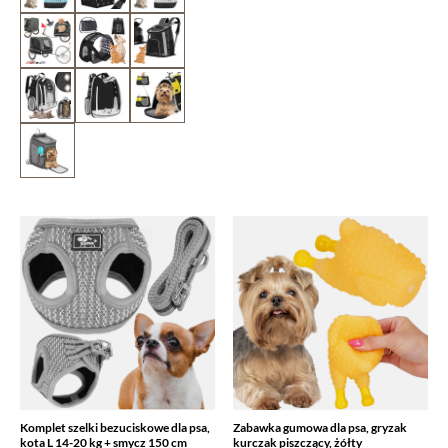
Komplet szelki bezuciskowe dla psa,
Zabawka gumowa dla psa, gryzak
kota L 14-20 kg + smycz 150 cm
kurczak piszczący, żółty