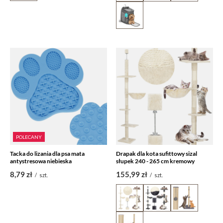
POLECANY
Tacka do lizania dla psa mata
Drapak dla kota sufittowy sizal
antystresowa niebieska
słupek 240 - 265 cm kremowy
8,79 zł
155,99 zł
/
szt.
/
szt.