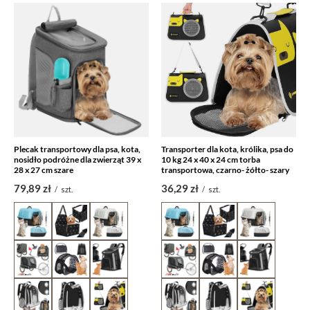
Plecak transportowy dla psa, kota,
Transporter dla kota, królika, psa do
nosidło podróżne dla zwierząt 39 x
10 kg 24 x 40 x 24 cm torba
28 x 27 cm szare
transportowa, czarno- żółto- szary
79,89 zł
36,29 zł
/
szt.
/
szt.