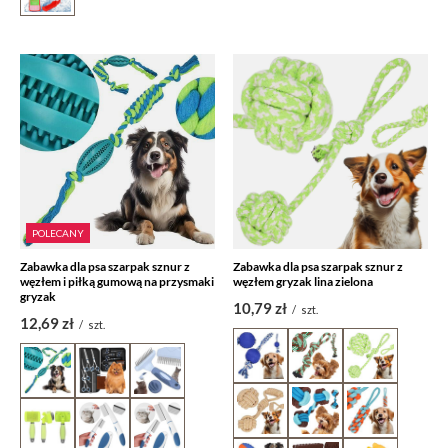
POLECANY
Zabawka dla psa szarpak sznur z
Zabawka dla psa szarpak sznur z
węzłem i piłką gumową na przysmaki
węzłem gryzak lina zielona
gryzak
10,79 zł
/
szt.
12,69 zł
/
szt.