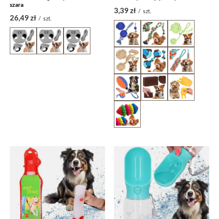
szara
3,39 zł
/
szt.
26,49 zł
/
szt.