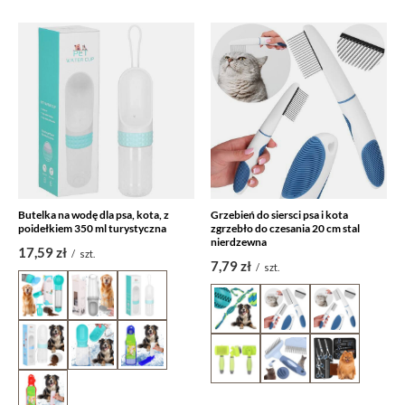
Butelka na wodę dla psa, kota, z
Grzebień do siersci psa i kota
poidełkiem 350 ml turystyczna
zgrzebło do czesania 20 cm stal
nierdzewna
17,59 zł
/
szt.
7,79 zł
/
szt.