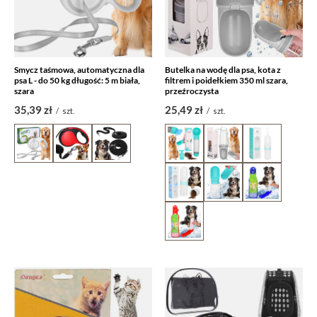
Smycz taśmowa, automatyczna dla
Butelka na wodę dla psa, kota z
psa L - do 50 kg długość: 5 m biała,
filtrem i poidełkiem 350 ml szara,
szara
przeźroczysta
35,39 zł
25,49 zł
/
szt.
/
szt.