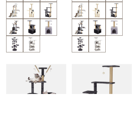
Drapak dla kota sizal 6-poziomowy
Drapak dla kota sizal 6-poziomowy
słupek z domkiem i zabawkami
słupek z zabawką 121 cm