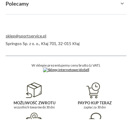
Polecamy
sklep@sportservice.pl
Springos Sp. z o. o.
,
Kłaj 701
,
32-015
Kłaj
W sklepie prezentujemy ceny brutto (z VAT).
MOŻLIWOŚĆ ZWROTU
PAYPO KUP TERAZ
wszystkich towarów do 30 dni
zapłać za 30 dni