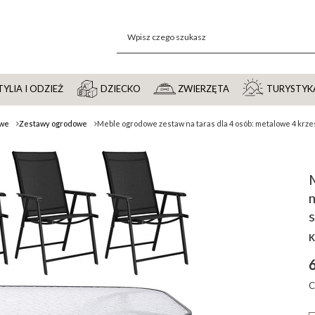
YLIA I ODZIEŻ
DZIECKO
ZWIERZĘTA
TURYSTYK
owe
Zestawy ogrodowe
Meble ogrodowe zestaw na taras dla 4 osób: metalowe 4 krzes
m
K
C