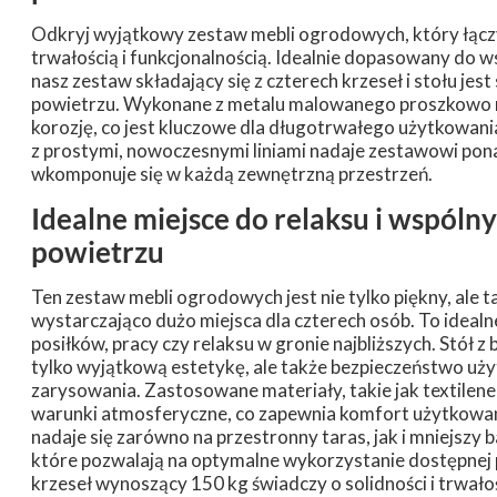
Odkryj wyjątkowy zestaw mebli ogrodowych, który łącz
trwałością i funkcjonalnością. Idealnie dopasowany do
nasz zestaw składający się z czterech krzeseł i stołu 
powietrzu. Wykonane z metalu malowanego proszkowo m
korozję, co jest kluczowe dla długotrwałego użytkowania
z prostymi, nowoczesnymi liniami nadaje zestawowi pon
wkomponuje się w każdą zewnętrzną przestrzeń.
Idealne miejsce do relaksu i wspól
powietrzu
Ten zestaw mebli ogrodowych jest nie tylko piękny, ale t
wystarczająco dużo miejsca dla czterech osób. To ideal
posiłków, pracy czy relaksu w gronie najbliższych. Stół 
tylko wyjątkową estetykę, ale także bezpieczeństwo uży
zarysowania. Zastosowane materiały, takie jak textilene
warunki atmosferyczne, co zapewnia komfort użytkowan
nadaje się zarówno na przestronny taras, jak i mniejs
które pozwalają na optymalne wykorzystanie dostępnej
krzeseł wynoszący 150 kg świadczy o solidności i trwałoś