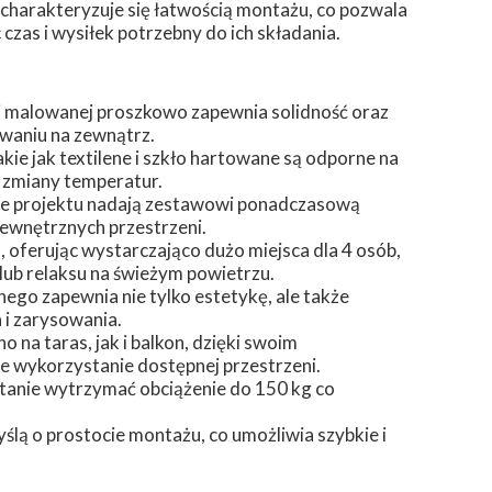
harakteryzuje się łatwością montażu, co pozwala
czas i wysiłek potrzebny do ich składania.
li malowanej proszkowo zapewnia solidność oraz
owaniu na zewnątrz.
ie jak textilene i szkło hartowane są odporne na
 zmiany temperatur.
inie projektu nadają zestawowi ponadczasową
zewnętrznych przestrzeni.
u, oferując wystarczająco dużo miejsca dla 4 osób,
lub relaksu na świeżym powietrzu.
ego zapewnia nie tylko estetykę, ale także
 i zarysowania.
 na taras, jak i balkon, dzięki swoim
wykorzystanie dostępnej przestrzeni.
stanie wytrzymać obciążenie do 150 kg co
lą o prostocie montażu, co umożliwia szybkie i