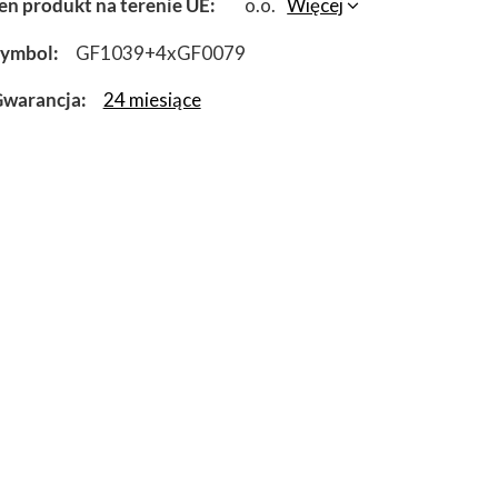
en produkt na terenie UE
o.o.
Więcej
Symbol
GF1039+4xGF0079
warancja
24 miesiące