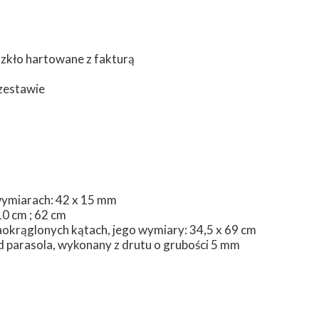
zkło hartowane z fakturą
zestawie
 wymiarach: 42 x 15 mm
0 cm ; 62 cm
aokrąglonych kątach, jego wymiary: 34,5 x 69 cm
d parasola, wykonany z drutu o grubości 5 mm