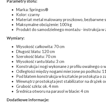
Parametry stołu:
Marka: Springos®
Kolor: czarny
Materiał: metal malowany proszkowo, bezbarwne s
Maksymalne obciążenie: 100 kg
Produkt do samodzielnego montażu - instrukcja w 
Wymiary:
Wysokość całkowita: 70 cm
Długość blatu: 120 cm
Szerokość blatu: 70 cm
Wysokość rantu blatu: 3 cm
Konstrukcja i nogi wykonane z profilu owalnego o
Odległości między nogami mierzone po podłożu: 11
Pod blatem konstrukcja w kształcie prostokąta o z
Wewnątrz prostokąta jest stabilizator na drążek o
Grubość szkła: ok. 4 mm
Średnica otworu na parasol w blacie: 4 cm
Dodatkowe informacje: