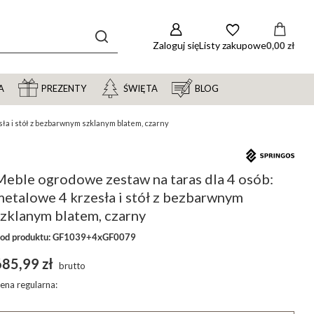
Zaloguj się
Listy zakupowe
0,00 zł
A
PREZENTY
ŚWIĘTA
BLOG
ła i stół z bezbarwnym szklanym blatem, czarny
Meble ogrodowe zestaw na taras dla 4 osób:
etalowe 4 krzesła i stół z bezbarwnym
szklanym blatem, czarny
od produktu: GF1039+4xGF0079
685,99 zł
brutto
ena regularna: