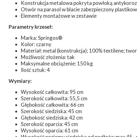
Konstrukcja metalowa pokryta powłoką antykoroz
Otwór na parasol w blacie zabezpieczony plastikow
Elementy montażowe w zestawie
Parametry krzeseł:
Marka: Springos®
Kolor: czarny
Materiał: metal (konstrukcja); 100% textilene; two
Możliwość złożenia: tak
Maksymalne obciążenie: 150 kg
Ilość sztuk: 4
Wymiary:
Wysokość całkowita: 95 cm
Szerokość całkowita: 55,5 cm
Głębokość całkowita: 66 cm
Szerokość siedziska: 45 cm
Głębokość siedziska: 42 cm
Szerokość oparcia: 45 cm
Wysokość oparcia: 61 cm
Wysokość poziomu siedziska od podłoża: max 45 -