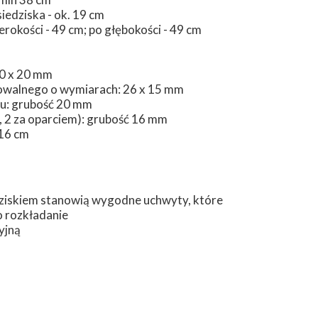
iedziska - ok. 19 cm
rokości - 49 cm; po głębokości - 49 cm
40 x 20 mm
u owalnego o wymiarach: 26 x 15 mm
łu: grubość 20 mm
, 2 za oparciem): grubość 16 mm
 16 cm
dziskiem stanowią wygodne uchwyty, które
o rozkładanie
yjną