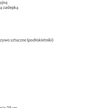
yjną
ą zaślepką
rzywo sztuczne (podłokietniki)
 min 38 cm