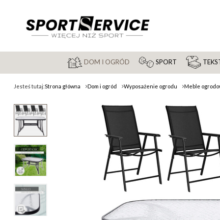
DOM I OGRÓD
SPORT
TEKST
Jesteś tutaj:
Strona główna
Dom i ogród
Wyposażenie ogrodu
Meble ogrod