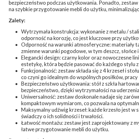
bezpieczeństwo podczas użytkowania. Ponadto, zestaw c
na szybkie przygotowanie mebli do użytku, minimalizując 
Zalety:
Wytrzymała konstrukcja: wykonanie z metalu / sta
odporność na korozję, co jest kluczowe przy użytk
Odporność na warunki atmosferyczne: materiały tak
zmienne warunki pogodowe, w tym deszcz, słońce i
Elegancki design: czarny kolor oraz nowoczesne l
estetykę, która będzie pasować do każdego stylu 
Funkcjonalność: zestaw składa się z 4 krzeseł i stoł
co czyni go idealnym do wspólnych posiłków, pracy 
Bezpieczeństwo użytkowania: stół z szkła hartowan
bezpieczeństwo, dzięki wytrzymałości na uderzenia
Uniwersalność: zestaw doskonale nadaje się zarówno
kompaktowym wymiarom, co pozwala na optymalne 
Maksymalny udźwig krzeseł: każde krzesło jest w 
świadczy o ich solidności i trwałości.
Łatwość montażu: zestaw jest zaprojektowany z myś
łatwe przygotowanie mebli do użytku.