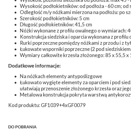
Wysokość podłokietników: od podłoża - 60 cm; od s
Odległość m/y nóżkami mierzona na podłożu: po sze
Szerokość podłokietników: 5 cm
Długość podłokietników: 41,5 cm
Nóżki wykonane z profilu owalnego o wymiarach: 
Konstrukcja siedziska i oparcia wykonana z profil
Rurki poprzeczne pomiędzy nóżkami z przodu i z ty
Łukowate wsporniki poprzeczne (2 pod siedziskiem
Wymiary całkowite krzesła złożonego: 85 x 55,5 x
Dodatkowe informacje:
Na nóżkach elementy antypoślizgowe
Łukowato wygięte elementy za oparciem i pod sie
ułatwiają przenoszenie złożonego krzesła oraz jeg
Metalowa konstrukcja pokryta warstwą antykoroz
Kod produktu: GF1039+4xGF0079
DO POBRANIA