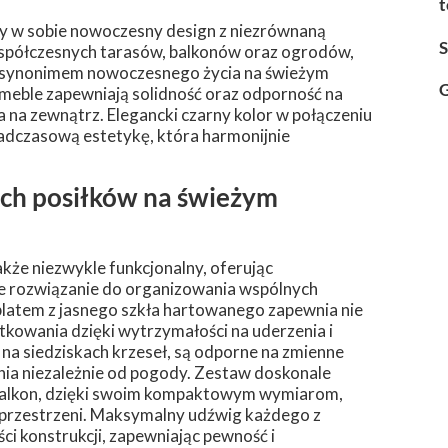
t
y w sobie nowoczesny design z niezrównaną
 współczesnych tarasów, balkonów oraz ogrodów,
jest synonimem nowoczesnego życia na świeżym
G
eble zapewniają solidność oraz odporność na
 na zewnątrz. Elegancki czarny kolor w połączeniu
adczasową estetykę, która harmonijnie
nych posiłków na świeżym
akże niezwykle funkcjonalny, oferując
ne rozwiązanie do organizowania wspólnych
z blatem z jasnego szkła hartowanego zapewnia nie
tkowania dzięki wytrzymałości na uderzenia i
 na siedziskach krzeseł, są odporne na zmienne
ia niezależnie od pogody. Zestaw doskonale
zy balkon, dzięki swoim kompaktowym wymiarom,
 przestrzeni. Maksymalny udźwig każdego z
ci konstrukcji, zapewniając pewność i