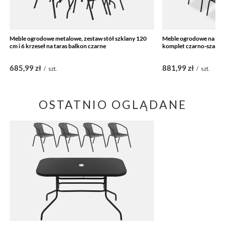
Meble ogrodowe metalowe, zestaw stół szklany 120
Meble ogrodowe na taras
cm i 6 krzeseł na taras balkon czarne
komplet czarno-szary
685,99 zł
881,99 zł
/
szt.
/
szt.
OSTATNIO OGLĄDANE