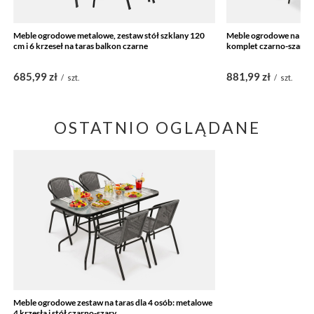
Meble ogrodowe metalowe, zestaw stół szklany 120
Meble ogrodowe na taras
cm i 6 krzeseł na taras balkon czarne
komplet czarno-szary
685,99 zł
881,99 zł
/
szt.
/
szt.
OSTATNIO OGLĄDANE
Meble ogrodowe zestaw na taras dla 4 osób: metalowe
4 krzesła i stół czarno-szary