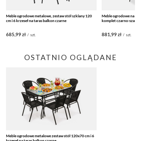
Meble ogrodowe metalowe, zestaw stół szklany 120
Meble ogrodowe na taras
cm i 6 krzeseł na taras balkon czarne
komplet czarno-szary
685,99 zł
881,99 zł
/
szt.
/
szt.
OSTATNIO OGLĄDANE
Meble ogrodowe metalowe zestaw stół 120x70 cm i 6
krzeseł na taras balkon czarne