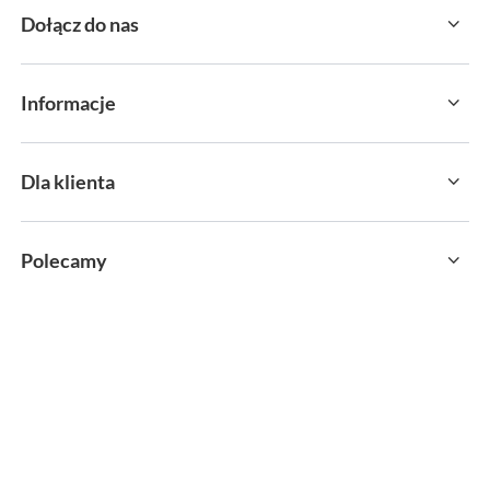
Dołącz do nas
Informacje
Dla klienta
Polecamy
sklep@sportservice.pl
Springos Sp. z o. o.
,
Kłaj 701
,
32-015
Kłaj
W sklepie prezentujemy ceny brutto (z VAT).