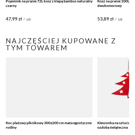
Pojemnik na pranie 72L kosz z klapą bambus naturalny
Kosz na pranie 100L z
czarny
dwukomorowy
47,99 zł
53,89 zł
/
szt.
/
szt.
NAJCZĘŚCIEJ KUPOWANE Z
TYM TOWAREM
Koc plażowy piknikowy 300x200 cm mata egzotyczne
Kieszonka na sztućce 2s
rośliny
ozdoba świąteczna