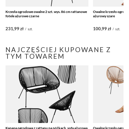
Krzesła ogrodowe owalne 2 szt. wys. 86 cm rattanowe
Owalne krzesło ogrodow
fotele ażurowe czarne
ażurowy szare
231,99 zł
100,99 zł
/
szt.
/
szt.
NAJCZĘŚCIEJ KUPOWANE Z
TYM TOWAREM
Kanapa ogrodowa z rattanu na nóżkach, sofa ażurowa
Owalne krzesło ogrodow