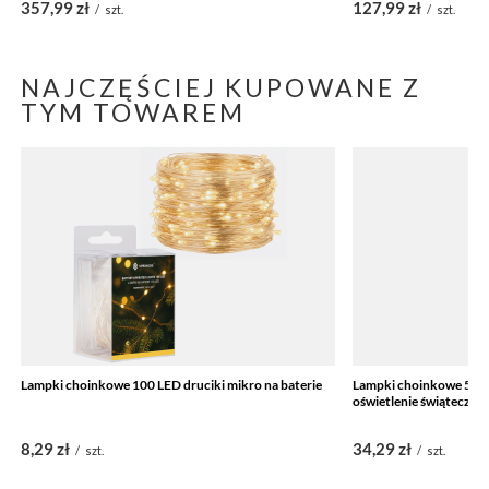
357,99 zł
127,99 zł
/
szt.
/
szt.
NAJCZĘŚCIEJ KUPOWANE Z
TYM TOWAREM
Lampki choinkowe 100 LED druciki mikro na baterie
Lampki choinkowe 500 L
oświetlenie świąteczne
8,29 zł
34,29 zł
/
szt.
/
szt.