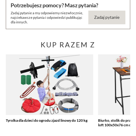
Potrzebujesz pomocy? Masz pytania?
Zadaj pytanie a my odpowiemy niezwłocznie,
Zadaj pytanie
najciekawsze pytania i odpowiedzi publikując
dla innych.
KUP RAZEM Z
Tyrolka dla dzieci do ogrodu zjazd linowy do 120 kg
Biurko, stolik do prac
loft 100x50x76 cm cza